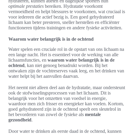
hydrateren, kunnen atleten en dagelijkse sporters hun
optimale prestaties
bereiken. Hydratatie voorkomt
vermoeidheid en helpt blessures te voorkomen, wat cruciaal is
voor iedereen die actief bezig is. Een goed gehydrateerd
lichaam kan beter presteren, sneller herstellen en efficiënter
functioneren tijdens trainingen en andere fysieke activiteiten.
Waarom water belangrijk is in de ochtend
Water spelen een cruciale rol in de opstart van ons lichaam na
een lange nacht. Het is essentieel voor de werking van alle
lichaamsfuncties, en
waarom water belangrijk is in de
ochtend
, kan niet genoeg benadrukt worden. Bij het
ontwaken zijn de vochtreserves vaak leeg, en het drinken van
water helpt bij het aanvullen daarvan.
Het neemt niet alleen deel aan de hydratatie, maar ondersteunt
ook de stofwisselingsprocessen van het lichaam. Dit is
belangrijk voor het omzetten van voedsel in energie,
waardoor men zich frisser en energieker kan voelen. Kortom,
goed gehydrateerd zijn in de ochtend speelt een sleutelrol in
het bevorderen van zowel de fysieke als
mentale
gezondheid
.
Door water te drinken als eerste daad in de ochtend, kunnen