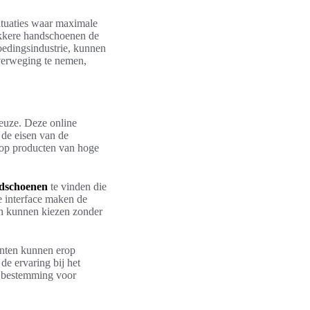
situaties waar maximale
dikkere handschoenen de
voedingsindustrie, kunnen
overweging te nemen,
euze. Deze online
 de eisen van de
 op producten van hoge
ndschoenen
te vinden die
e interface maken de
nen kunnen kiezen zonder
anten kunnen erop
de ervaring bij het
é bestemming voor