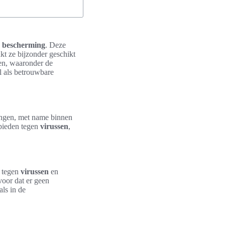
n
bescherming
. Deze
kt ze bijzonder geschikt
gen, waaronder de
l als betrouwbare
ingen, met name binnen
bieden tegen
virussen
,
n tegen
virussen
en
oor dat er geen
als in de