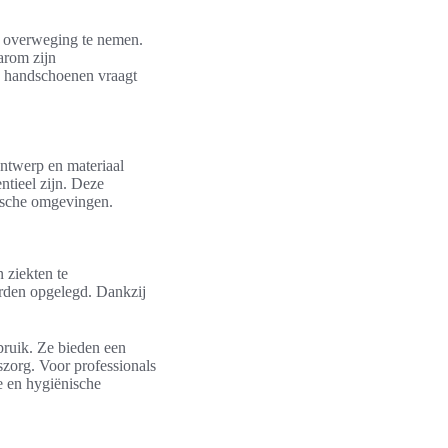
 overweging te nemen.
arom zijn
ze handschoenen vraagt
ntwerp en materiaal
ntieel zijn. Deze
nische omgevingen.
 ziekten te
orden opgelegd. Dankzij
bruik. Ze bieden een
szorg. Voor professionals
e en hygiënische