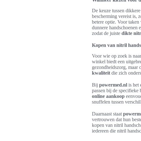
De keuze tussen dikkere
bescherming vereist is, z
betere optie. Voor taken
dunnere handschoenen een
zodat de juiste
dikte nit
Kopen van nitril hand
Voor wie op zoek is naa
winkel biedt een uitgebr
gezondheidszorg, maar o
kwaliteit
die zich onder
Bij
powermed.nl
is het 
passen bij de specifieke
online aankoop
eenvoudi
snuffelen tussen verschil
Daarnaast staat
powerme
vertrouwen dat hun bestel
kopen van nitril handsc
iedereen die nitril hand