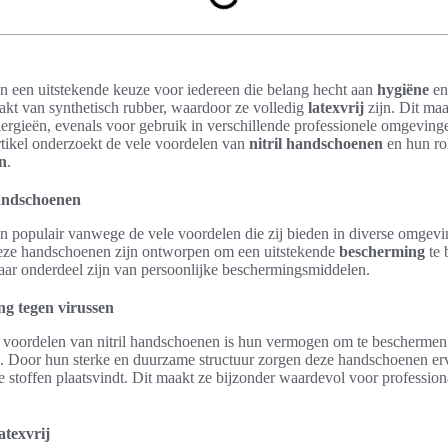
jn een uitstekende keuze voor iedereen die belang hecht aan
hygiëne
e
kt van synthetisch rubber, waardoor ze volledig
latexvrij
zijn. Dit maa
lergieën, evenals voor gebruik in verschillende professionele omgevin
artikel onderzoekt de vele voordelen van
nitril handschoenen
en hun ro
n
.
handschoenen
jn populair vanwege de vele voordelen die zij bieden in diverse omgev
eze handschoenen zijn ontworpen om een uitstekende
bescherming
te 
ar onderdeel zijn van persoonlijke beschermingsmiddelen.
ng tegen virussen
e voordelen van nitril handschoenen is hun vermogen om te bescherme
. Door hun sterke en duurzame structuur zorgen deze handschoenen erv
e stoffen plaatsvindt. Dit maakt ze bijzonder waardevol voor profession
atexvrij