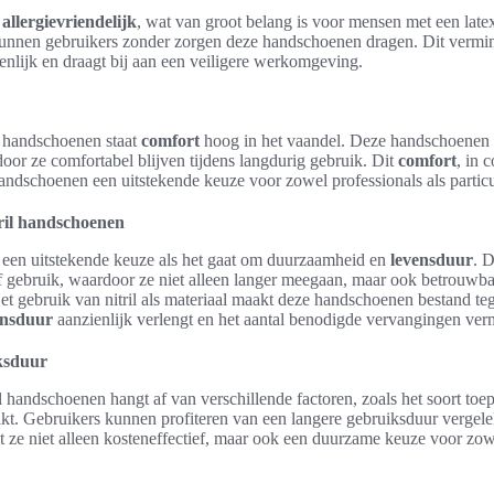
n
allergievriendelijk
, wat van groot belang is voor mensen met een latex
kunnen gebruikers zonder zorgen deze handschoenen dragen. Dit vermin
ienlijk en draagt bij aan een veiligere werkomgeving.
il handschoenen staat
comfort
hoog in het vaandel. Deze handschoenen 
or ze comfortabel blijven tijdens langdurig gebruik. Dit
comfort
, in 
handschoenen een uitstekende keuze voor zowel professionals als particu
ril handschoenen
n een uitstekende keuze als het gaat om duurzaamheid en
levensduur
. 
f gebruik, waardoor ze niet alleen langer meegaan, maar ook betrouwba
 Het gebruik van nitril als materiaal maakt deze handschoenen bestand t
ensduur
aanzienlijk verlengt en het aantal benodigde vervangingen ver
ksduur
l handschoenen hangt af van verschillende factoren, zoals het soort to
kt. Gebruikers kunnen profiteren van een langere gebruiksduur vergel
 ze niet alleen kosteneffectief, maar ook een duurzame keuze voor zow