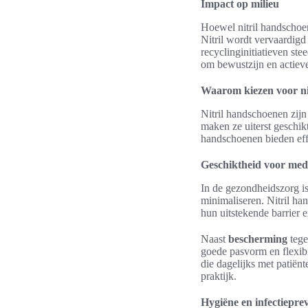
Impact op milieu
Hoewel nitril handschoe
Nitril wordt vervaardigd
recyclinginitiatieven st
om bewustzijn en actiev
Waarom kiezen voor ni
Nitril handschoenen zij
maken ze uiterst geschik
handschoenen bieden ef
Geschiktheid voor med
In de gezondheidszorg is
minimaliseren. Nitril h
hun uitstekende barrier 
Naast
bescherming
tege
goede pasvorm en flexibi
die dagelijks met patiën
praktijk.
Hygiëne en infectiepre