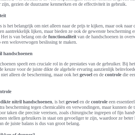
r zijn, gezien de duurzame kenmerken en de effectiviteit in gebruik.
teit
 is het belangrijk om niet alleen naar de prijs te kijken, maar ook naar
n aantrekkelijk lijken, maar bieden ze ook de gewenste bescherming e
? Het is van belang om de
functionaliteit
van de handschoenen in overw
o een weloverwogen beslissing te maken.
ril handschoenen
choenen speelt een cruciale rol in de prestaties van de gebruiker. Bij he
de keuze voor de juiste dikte de algehele ervaring aanzienlijk beïnvloed
e niet alleen de bescherming, maar ook het
gevoel
en de
controle
die een
ntrole
r
dikte nitril handschoenen
, is het
gevoel
en de
controle
een essentiee
ra bescherming tegen chemicaliën en verwondingen, maar kunnen de ta
oor taken die precisie vereisen, zoals chirurgische ingrepen of fijn ha
n stellen gebruikers in staat om gevoeliger te zijn, waardoor ze bete
 de juiste balans is dus van groot belang.
ikker of dunner?