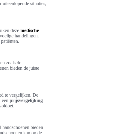
 uiteenlopende situaties,
ruiken deze
medische
evoelige handelingen.
patiënten.
ren zoals de
enen bieden de juiste
d te vergelijken. De
n een
prijsvergelijking
voldoet.
ril handschoenen bieden
 handschoenen kan op de