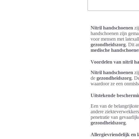
Nitril handschoenen
zi
handschoenen zijn gemaa
voor mensen met latexal
gezondheidszorg
. Dit 
medische handschoene
Voordelen van nitril 
Nitril handschoenen
zi
de
gezondheidszorg
. D
waardoor ze een onmisba
Uitstekende beschermi
Een van de belangrijkst
andere ziekteverwekkers
penetratie van gevaarlijk
gezondheidszorg
.
Allergievriendelijk en l