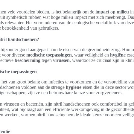
nen vele voordelen bieden, is het belangrijk om de
impact op milieu
in
 uit synthetisch rubber, wat hoge milieu-impact met zich meebrengt. Da
eeds relevanter. Het verminderen van de ecologische voetafdruk van de
e betrokkenheid van gebruikers.
tril handschoenen?
n bijzonder goed aangepast aan de eisen van de gezondheidszorg. Hun o
t voor diverse
medische toepassingen
, waar veiligheid en
hygiëne
esse
fectieve
bescherming
tegen
virussen
, waardoor ze cruciaal zijn in kli
ische toepassingen
 het van groot belang om infecties te voorkomen en de verspreiding van
andschoenen voldoen aan de strenge
hygiëne
-eisen die in deze sector w
eigenschappen, zijn ze een betrouwbare keuze voor zorgverleners.
n virussen en bacteriën, zijn nitril handschoenen ook comfortabel in ge
liteit, wat bijdraagt aan een efficiënte werkomgeving in de gezondheid
ten werken, vormen nitril handschoenen de ideale keuze voor een veilig
ventie