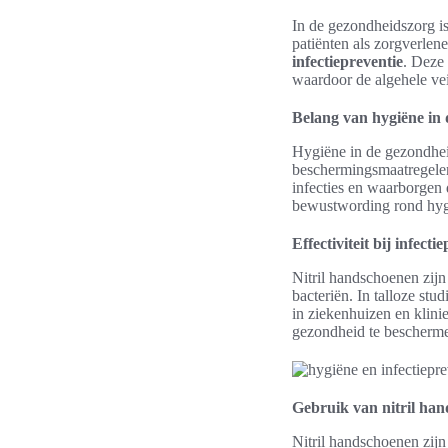
In de gezondheidszorg i
patiënten als zorgverlen
infectiepreventie
. Deze
waardoor de algehele ve
Belang van hygiëne in
Hygiëne in de gezondhei
beschermingsmaatregelen
infecties en waarborgen 
bewustwording rond hygi
Effectiviteit bij infecti
Nitril handschoenen zijn
bacteriën. In talloze st
in ziekenhuizen en klin
gezondheid te beschermen
Gebruik van nitril han
Nitril handschoenen zijn