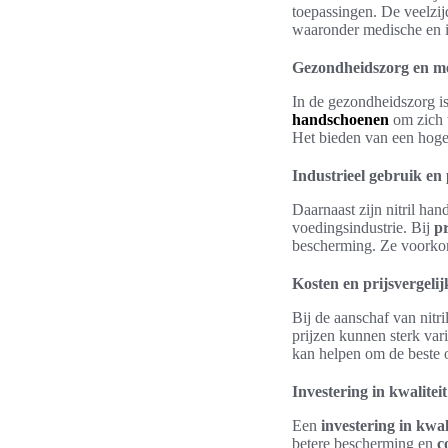
toepassingen. De veelzij
waaronder medische en i
Gezondheidszorg en m
In de gezondheidszorg is
handschoenen
om zich t
Het bieden van een hoge 
Industrieel gebruik e
Daarnaast zijn nitril ha
voedingsindustrie. Bij
p
bescherming. Ze voorko
Kosten en prijsvergelij
Bij de aanschaf van nitr
prijzen kunnen sterk var
kan helpen om de beste o
Investering in kwaliteit
Een
investering in kwal
betere bescherming en
c