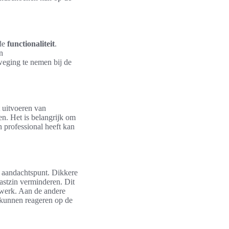
 de
functionaliteit
.
n
eging te nemen bij de
t uitvoeren van
en. Het is belangrijk om
 professional heeft kan
l aandachtspunt. Dikkere
stzin verminderen. Dit
ndwerk. Aan de andere
r kunnen reageren op de