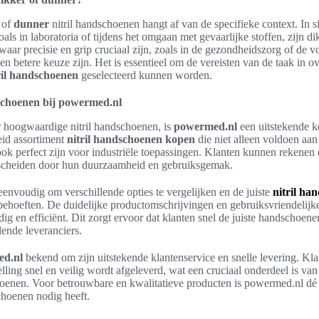
 of
dunner
nitril handschoenen hangt af van de specifieke context. In 
oals in laboratoria of tijdens het omgaan met gevaarlijke stoffen, zijn 
 waar precisie en grip cruciaal zijn, zoals in de gezondheidszorg of de 
 betere keuze zijn. Het is essentieel om de vereisten van de taak in 
ril handschoenen
geselecteerd kunnen worden.
schoenen bij powermed.nl
r hoogwaardige nitril handschoenen, is
powermed.nl
een uitstekende k
eid assortiment
nitril handschoenen kopen
die niet alleen voldoen aan
ok perfect zijn voor industriële toepassingen. Klanten kunnen rekenen
scheiden door hun duurzaamheid en gebruiksgemak.
eenvoudig om verschillende opties te vergelijken en de juiste
nitril ha
 behoeften. De duidelijke productomschrijvingen en gebruiksvriendelijk
g en efficiënt. Dit zorgt ervoor dat klanten snel de juiste handschoe
lende leveranciers.
d.nl
bekend om zijn uitstekende klantenservice en snelle levering. Kl
ling snel en veilig wordt afgeleverd, wat een cruciaal onderdeel is van 
hoenen. Voor betrouwbare en kwalitatieve producten is powermed.nl d
schoenen nodig heeft.