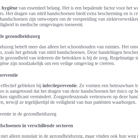
s
hygiëne
van essentieel belang. Het is een bepalende factor voor het w
ers. Het dragen van nitril handschoenen biedt extra bescherming en is cr
 handschoenen zijn ontworpen om de verspreiding van ziekteverwekkers
iligheid in medische omgevingen toeneemt.
 de gezondheidszorg
dszorg betreft meer dan alleen het schoonhouden van ruimtes. Het omv
, zoals het gebruik van nitril handschoenen. Deze handelingen besche
de gezondheid van iedereen die betrokken is bij de zorg. Regelmatige t
ëne zijn noodzakelijk om een veilige omgeving te creëren.
epreventie
 effectief gebleken bij
infectiepreventie
. Ze vormen een betrouwbare ba
udies is aangetoond dat het dragen van deze handschoenen het risico op h
ieken significant vermindert. Zorgprofessionals vertrouwen op deze ha
, terwijl ze tegelijkertijd de veiligheid van hun patiënten waarborgen.
dschoenen in verschillende sectoren
 niet alleen populair in de gezondheidszorg, maar vinden ook hun weg n