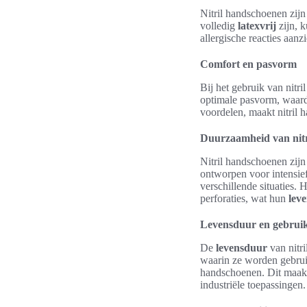
Nitril handschoenen zij
volledig
latexvrij
zijn, 
allergische reacties aanz
Comfort en pasvorm
Bij het gebruik van nitr
optimale pasvorm, waardo
voordelen, maakt nitril 
Duurzaamheid van nit
Nitril handschoenen zij
ontworpen voor intensie
verschillende situaties.
perforaties, wat hun
lev
Levensduur en gebrui
De
levensduur
van nitri
waarin ze worden gebrui
handschoenen. Dit maakt
industriële toepassingen.