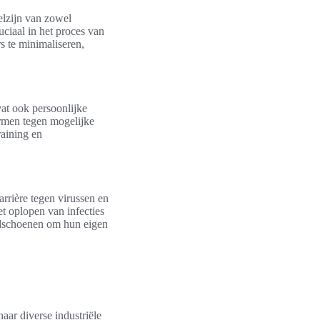
elzijn van zowel
uciaal in het proces van
 te minimaliseren,
at ook persoonlijke
rmen tegen mogelijke
raining en
rrière tegen virussen en
et oplopen van infecties
ndschoenen om hun eigen
aar diverse industriële