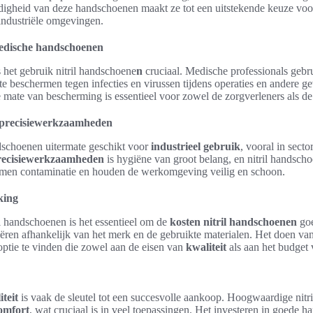
digheid van deze handschoenen maakt ze tot een uitstekende keuze voor
ndustriële omgevingen.
edische handschoenen
 het gebruik nitril handschoene
n
cruciaal. Medische professionals geb
e beschermen tegen infecties en virussen tijdens operaties en andere g
mate van bescherming is essentieel voor zowel de zorgverleners als de 
n precisiewerkzaamheden
ndschoenen uitermate geschikt voor
industrieel gebruik
, vooral in secto
recisiewerkzaamheden
is hygiëne van groot belang, en nitril handscho
men contaminatie en houden de werkomgeving veilig en schoon.
king
il handschoenen is het essentieel om de
kosten nitril handschoenen
goe
iëren afhankelijk van het merk en de gebruikte materialen. Het doen va
ptie te vinden die zowel aan de eisen van
kwaliteit
als aan het budget 
iteit
is vaak de sleutel tot een succesvolle aankoop. Hoogwaardige nit
omfort
, wat cruciaal is in veel toepassingen. Het investeren in goede