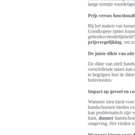
lange termijn voordelige
Prijs versus functionali
Bij het maken van keuzes
Goedkopere opties kunne
gebruiksvriendelijkheid
prijsvergelijking
, om z
De juiste dikte van nit
De dikte van nitril hands
verschillende taken kan 
te begrijpen hoe de dikt
beïnvloeden.
Impact op gevoel en co
Wanneer men kiest voo
handschoenen bieden ext
kan problematisch zijn v
kant,
dunner
handschoene
omgeving. Het vinden van
Wanneer kiezen voor d