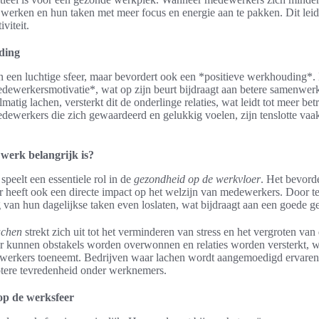
e werken en hun taken met meer focus en energie aan te pakken. Dit leid
viteit.
ding
en een luchtige sfeer, maar bevordert ook een *positieve werkhouding*.
dewerkersmotivatie*, wat op zijn beurt bijdraagt aan betere samenwerk
atig lachen, versterkt dit de onderlinge relaties, wat leidt tot meer be
edewerkers die zich gewaardeerd en gelukkig voelen, zijn tenslotte vaa
werk belangrijk is?
peelt een essentiele rol in de
gezondheid op de werkvloer
. Het bevorde
r heeft ook een directe impact op het welzijn van medewerkers. Door t
an hun dagelijkse taken even loslaten, wat bijdraagt aan een goede ge
achen
strekt zich uit tot het verminderen van stress en het vergroten v
 kunnen obstakels worden overwonnen en relaties worden versterkt, 
erkers toeneemt. Bedrijven waar lachen wordt aangemoedigd ervaren 
otere tevredenheid onder werknemers.
p de werksfeer