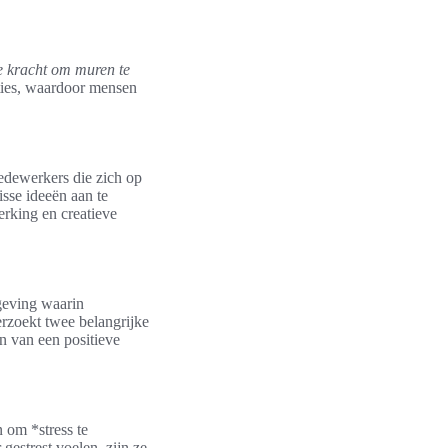
e kracht om muren te
aties, waardoor mensen
Medewerkers die zich op
sse ideeën aan te
rking en creatieve
mgeving waarin
rzoekt twee belangrijke
n van een positieve
 om *stress te
estrest voelen, zijn ze