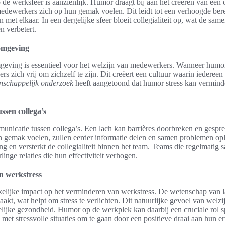
de werksfeer is aanzienlijk. Humor draagt bij aan het creëren van een
ewerkers zich op hun gemak voelen. Dit leidt tot een verhoogde ber
 met elkaar. In een dergelijke sfeer bloeit collegialiteit op, wat de sa
n verbetert.
omgeving
ving is essentieel voor het welzijn van medewerkers. Wanneer humor
s zich vrij om zichzelf te zijn. Dit creëert een cultuur waarin iederee
nschappelijk onderzoek
heeft aangetoond dat humor stress kan vermind
ssen collega’s
unicatie tussen collega’s. Een lach kan barrières doorbreken en gespr
n gemak voelen, zullen eerder informatie delen en samen problemen oplo
 en versterkt de collegialiteit binnen het team. Teams die regelmatig 
inge relaties die hun effectiviteit verhogen.
n werkstress
elijke impact op het verminderen van werkstress. De wetenschap van la
aakt, wat helpt om stress te verlichten. Dit natuurlijke gevoel van welz
melijke gezondheid. Humor op de werkplek kan daarbij een cruciale rol sp
met stressvolle situaties om te gaan door een positieve draai aan hun e