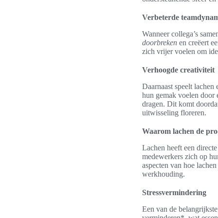
Verbeterde teamdyna
Wanneer collega’s samen
doorbreken
en creëert ee
zich vrijer voelen om ide
Verhoogde creativiteit
Daarnaast speelt lachen 
hun gemak voelen door ee
dragen. Dit komt doorda
uitwisseling floreren.
Waarom lachen de prod
Lachen heeft een directe
medewerkers zich op hun
aspecten van hoe lachen 
werkhouding.
Stressvermindering
Een van de belangrijkste
verminderen*, wat essen