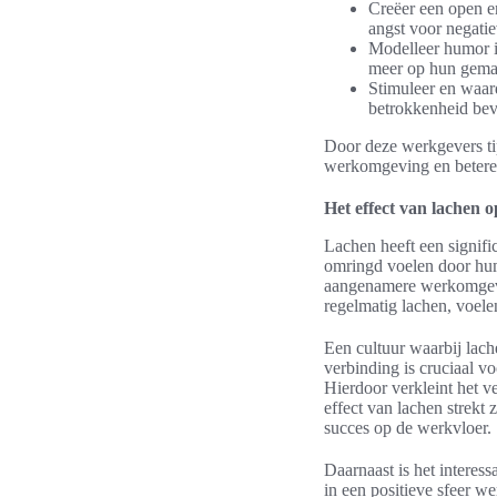
Creëer een open e
angst voor negatie
Modelleer humor 
meer op hun gemak
Stimuleer en waard
betrokkenheid bev
Door deze werkgevers tip
werkomgeving en betere
Het effect van lachen
Lachen heeft een signif
omringd voelen door humo
aangenamere werkomgevin
regelmatig lachen, voelen
Een cultuur waarbij lac
verbinding is cruciaal v
Hierdoor verkleint het ve
effect van lachen strekt
succes op de werkvloer.
Daarnaast is het interes
in een positieve sfeer we