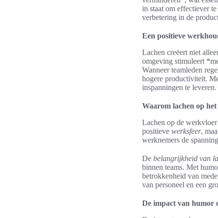
in staat om effectiever t
verbetering in de producti
Een positieve werkhou
Lachen creëert niet alle
omgeving stimuleert *me
Wanneer teamleden regelm
hogere productiviteit. M
inspanningen te leveren.
Waarom lachen op het 
Lachen op de werkvloer s
positieve
werksfeer
, maa
werknemers de spanning v
De
belangrijkheid van l
binnen teams. Met humor
betrokkenheid van medew
van personeel en een gr
De impact van humor o