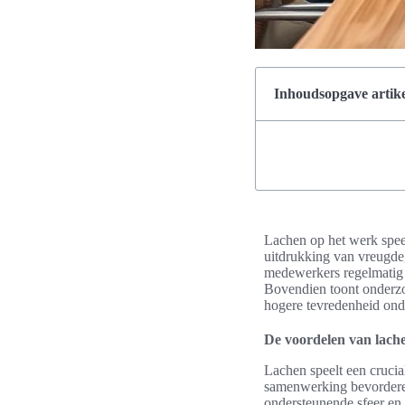
Inhoudsopgave artike
Lachen op het werk speel
uitdrukking van vreugde
medewerkers regelmatig l
Bovendien toont onderzoe
hogere tevredenheid on
De voordelen van lach
Lachen speelt een crucia
samenwerking bevorderen
ondersteunende sfeer en