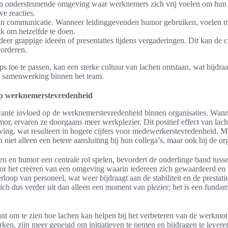
n ondersteunende omgeving waar werknemers zich vrij voelen om hun 
ve reacties.
in communicatie. Wanneer leidinggevenden humor gebruiken, voelen 
 om hetzelfde te doen.
eer grappige ideeën of presentaties tijdens vergaderingen. Dit kan de cr
orderen.
s toe te passen, kan een sterke cultuur van lachen ontstaan, wat bijdraa
 samenwerking binnen het team.
 op werknemerstevredenheid
icante invloed op de werknemerstevredenheid binnen organisaties. Wan
r, ervaren ze doorgaans meer werkplezier. Dit positief effect van lach
g, wat resulteert in hogere cijfers voor medewerkerstevredenheid. 
 niet alleen een betere aansluiting bij hun collega’s, maar ook bij de org
hen en humor een centrale rol spelen, bevordert de onderlinge band tu
oor het creëren van een omgeving waarin iedereen zich gewaardeerd en 
rloop van personeel, wat weer bijdraagt aan de stabiliteit en de prestati
 zich dus verder uit dan alleen een moment van plezier; het is een funda
sant om te zien hoe lachen kan helpen bij het verbeteren van de werkmo
rken, zijn meer geneigd om initiatieven te nemen en bijdragen te leveren