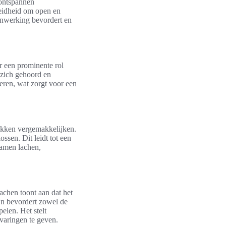
 ontspannen
eidheid om open en
menwerking bevordert en
 een prominente rol
n zich gehoord en
eren, wat zorgt voor een
ekken vergemakkelijken.
ssen. Dit leidt tot een
samen lachen,
chen toont aan dat het
ijn bevordert zowel de
elen. Het stelt
rvaringen te geven.