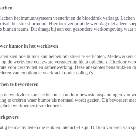
lachen
 lachen het immuunsysteem versterkt en de bloeddruk verlaagt. Lachen 
rtisol, het stresshormoon. Hierdoor verloopt de werkdag niet alleen soe
ies binnen teams. Dit draagt bij aan een gezondere werkomgeving waar
over humor in het werkleven
laten zien hoe humor kan helpen om stress te verlichten. Medewerkers 
p op de werkvloer een zware vergadering hielp oplichten. Hierdoor werd
imte voor creativiteit en samenwerking. Deze anekdotes benadrukken d
orderen van emotionele veerkracht onder collega’s.
chen te bevorderen
op de werkvloer kan slechts ontstaan door bewuste inspanningen van we
ng te creëren waar humor als normaal wordt gezien. Dit bevordert niet a
lgehele werknemerstevredenheid.
erkgevers
tig teamactiviteiten die leuk en interactief zijn. Dit kan variëren van sp