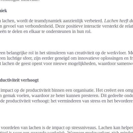
miek
 lachen, wordt de teamdynamiek aanzienlijk verbeterd.
Lachen heeft d
n gevoel van verbondenheid. Deze positieve interactie versterkt de rel
eën te delen en elkaar te ondersteunen in hun rol.
een belangrijke rol in het stimuleren van creativiteit op de werkvloer. 
n luchtige sfeer, zijn eerder geneigd om innovatieve oplossingen en fri
t lachen de geest opent voor nieuwe mogelijkheden, waardoor samenwe
uctiviteit verhoogt
 impact op de productiviteit binnen een organisatie. Het creëert een o
 gemak voelen, waardoor ze beter kunnen presteren. Dit gedeelte onde
de productiviteit verhoogt: het verminderen van stress en het bevordere
 voordelen van lachen is de impact op stressniveaus. Lachen kan helpen
tieel is voor een gezonde werkplek. Wanneer medewerkers zich minder g