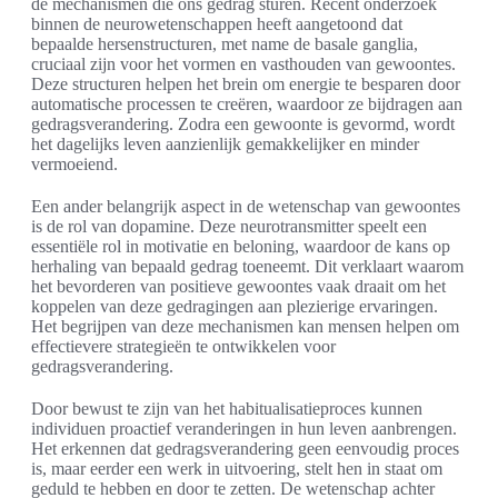
de mechanismen die ons gedrag sturen. Recent onderzoek
binnen de neurowetenschappen heeft aangetoond dat
bepaalde hersenstructuren, met name de basale ganglia,
cruciaal zijn voor het vormen en vasthouden van gewoontes.
Deze structuren helpen het brein om energie te besparen door
automatische processen te creëren, waardoor ze bijdragen aan
gedragsverandering. Zodra een gewoonte is gevormd, wordt
het dagelijks leven aanzienlijk gemakkelijker en minder
vermoeiend.
Een ander belangrijk aspect in de wetenschap van gewoontes
is de rol van dopamine. Deze neurotransmitter speelt een
essentiële rol in motivatie en beloning, waardoor de kans op
herhaling van bepaald gedrag toeneemt. Dit verklaart waarom
het bevorderen van positieve gewoontes vaak draait om het
koppelen van deze gedragingen aan plezierige ervaringen.
Het begrijpen van deze mechanismen kan mensen helpen om
effectievere strategieën te ontwikkelen voor
gedragsverandering.
Door bewust te zijn van het habitualisatieproces kunnen
individuen proactief veranderingen in hun leven aanbrengen.
Het erkennen dat gedragsverandering geen eenvoudig proces
is, maar eerder een werk in uitvoering, stelt hen in staat om
geduld te hebben en door te zetten. De wetenschap achter