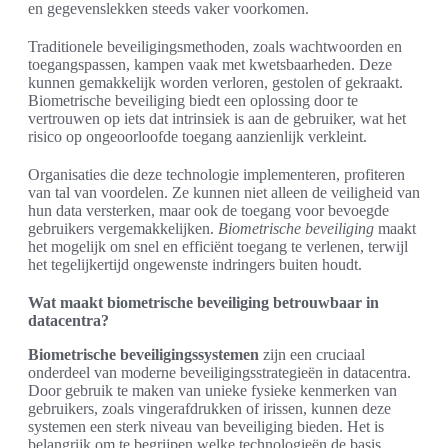
en gegevenslekken steeds vaker voorkomen.
Traditionele beveiligingsmethoden, zoals wachtwoorden en
toegangspassen, kampen vaak met kwetsbaarheden. Deze
kunnen gemakkelijk worden verloren, gestolen of gekraakt.
Biometrische beveiliging biedt een oplossing door te
vertrouwen op iets dat intrinsiek is aan de gebruiker, wat het
risico op ongeoorloofde toegang aanzienlijk verkleint.
Organisaties die deze technologie implementeren, profiteren
van tal van voordelen. Ze kunnen niet alleen de veiligheid van
hun data versterken, maar ook de toegang voor bevoegde
gebruikers vergemakkelijken.
Biometrische beveiliging
maakt
het mogelijk om snel en efficiënt toegang te verlenen, terwijl
het tegelijkertijd ongewenste indringers buiten houdt.
Wat maakt biometrische beveiliging betrouwbaar in
datacentra?
Biometrische beveiligingssystemen
zijn een cruciaal
onderdeel van moderne beveiligingsstrategieën in datacentra.
Door gebruik te maken van unieke fysieke kenmerken van
gebruikers, zoals vingerafdrukken of irissen, kunnen deze
systemen een sterk niveau van beveiliging bieden. Het is
belangrijk om te begrijpen welke technologieën de basis