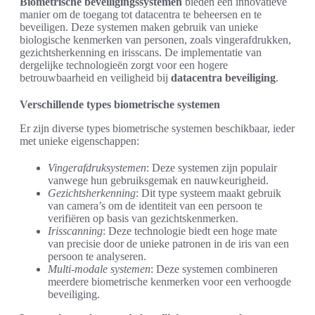
Biometrische beveiligingssystemen
bieden een innovatieve
manier om de toegang tot datacentra te beheersen en te
beveiligen. Deze systemen maken gebruik van unieke
biologische kenmerken van personen, zoals vingerafdrukken,
gezichtsherkenning en irisscans. De implementatie van
dergelijke technologieën zorgt voor een hogere
betrouwbaarheid en veiligheid bij
datacentra beveiliging
.
Verschillende types biometrische systemen
Er zijn diverse types biometrische systemen beschikbaar, ieder
met unieke eigenschappen:
Vingerafdruksystemen
: Deze systemen zijn populair
vanwege hun gebruiksgemak en nauwkeurigheid.
Gezichtsherkenning
: Dit type systeem maakt gebruik
van camera’s om de identiteit van een persoon te
verifiëren op basis van gezichtskenmerken.
Irisscanning
: Deze technologie biedt een hoge mate
van precisie door de unieke patronen in de iris van een
persoon te analyseren.
Multi-modale systemen
: Deze systemen combineren
meerdere biometrische kenmerken voor een verhoogde
beveiliging.