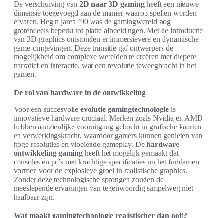
De verschuiving van
2D naar 3D gaming
heeft een nieuwe
dimensie toegevoegd aan de manier waarop spellen worden
ervaren. Begin jaren ’90 was de gamingwereld nog
grotendeels beperkt tot platte afbeeldingen. Met de introductie
van 3D-graphics ontstonden er immersievere en dynamische
game-omgevingen. Deze transitie gaf ontwerpers de
mogelijkheid om complexe werelden te creëren met diepere
narratief en interactie, wat een revolutie teweegbracht in het
gamen.
De rol van hardware in de ontwikkeling
Voor een succesvolle
evolutie gamingtechnologie
is
innovatieve hardware cruciaal. Merken zoals Nvidia en AMD
hebben aanzienlijke vooruitgang geboekt in grafische kaarten
en verwerkingskracht, waardoor gamers kunnen genieten van
hoge resoluties en vloeiende gameplay. De
hardware
ontwikkeling gaming
heeft het mogelijk gemaakt dat
consoles en pc’s met krachtige specificaties nu het fundament
vormen voor de explosieve groei in realistische graphics.
Zonder deze technologische sprongen zouden de
meeslepende ervaringen van tegenwoordig simpelweg niet
haalbaar zijn.
Wat maakt gamingtechnologie realistischer dan ooit?