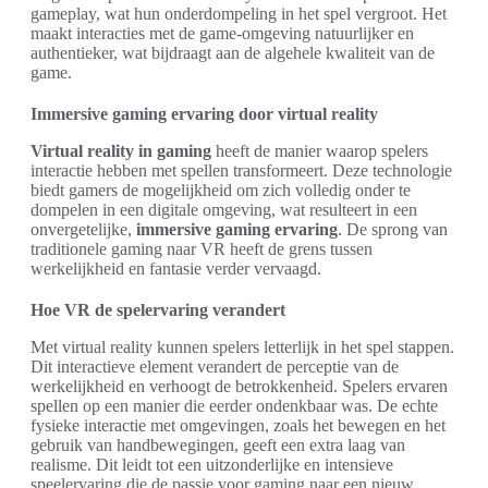
gameplay, wat hun onderdompeling in het spel vergroot. Het
maakt interacties met de game-omgeving natuurlijker en
authentieker, wat bijdraagt aan de algehele kwaliteit van de
game.
Immersive gaming ervaring door virtual reality
Virtual reality in gaming
heeft de manier waarop spelers
interactie hebben met spellen transformeert. Deze technologie
biedt gamers de mogelijkheid om zich volledig onder te
dompelen in een digitale omgeving, wat resulteert in een
onvergetelijke,
immersive gaming ervaring
. De sprong van
traditionele gaming naar VR heeft de grens tussen
werkelijkheid en fantasie verder vervaagd.
Hoe VR de spelervaring verandert
Met virtual reality kunnen spelers letterlijk in het spel stappen.
Dit interactieve element verandert de perceptie van de
werkelijkheid en verhoogt de betrokkenheid. Spelers ervaren
spellen op een manier die eerder ondenkbaar was. De echte
fysieke interactie met omgevingen, zoals het bewegen en het
gebruik van handbewegingen, geeft een extra laag van
realisme. Dit leidt tot een uitzonderlijke en intensieve
speelervaring die de passie voor gaming naar een nieuw