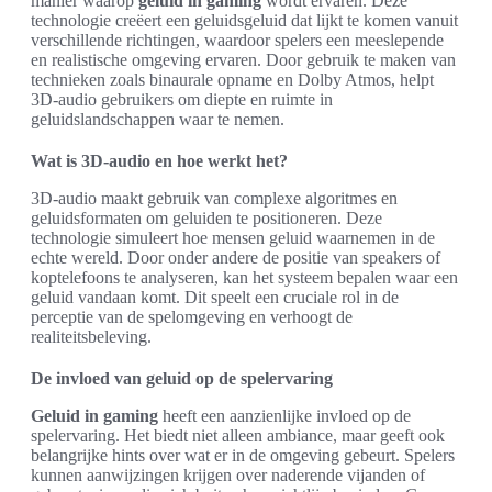
manier waarop
geluid in gaming
wordt ervaren. Deze
technologie creëert een geluidsgeluid dat lijkt te komen vanuit
verschillende richtingen, waardoor spelers een meeslepende
en realistische omgeving ervaren. Door gebruik te maken van
technieken zoals binaurale opname en Dolby Atmos, helpt
3D-audio gebruikers om diepte en ruimte in
geluidslandschappen waar te nemen.
Wat is 3D-audio en hoe werkt het?
3D-audio maakt gebruik van complexe algoritmes en
geluidsformaten om geluiden te positioneren. Deze
technologie simuleert hoe mensen geluid waarnemen in de
echte wereld. Door onder andere de positie van speakers of
koptelefoons te analyseren, kan het systeem bepalen waar een
geluid vandaan komt. Dit speelt een cruciale rol in de
perceptie van de spelomgeving en verhoogt de
realiteitsbeleving.
De invloed van geluid op de spelervaring
Geluid in gaming
heeft een aanzienlijke invloed op de
spelervaring. Het biedt niet alleen ambiance, maar geeft ook
belangrijke hints over wat er in de omgeving gebeurt. Spelers
kunnen aanwijzingen krijgen over naderende vijanden of