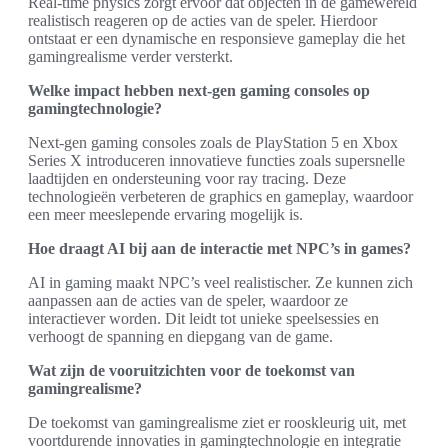
Real-time physics zorgt ervoor dat objecten in de gamewereld
realistisch reageren op de acties van de speler. Hierdoor
ontstaat er een dynamische en responsieve gameplay die het
gamingrealisme verder versterkt.
Welke impact hebben next-gen gaming consoles op
gamingtechnologie?
Next-gen gaming consoles zoals de PlayStation 5 en Xbox
Series X introduceren innovatieve functies zoals supersnelle
laadtijden en ondersteuning voor ray tracing. Deze
technologieën verbeteren de graphics en gameplay, waardoor
een meer meeslepende ervaring mogelijk is.
Hoe draagt AI bij aan de interactie met NPC’s in games?
AI in gaming maakt NPC’s veel realistischer. Ze kunnen zich
aanpassen aan de acties van de speler, waardoor ze
interactiever worden. Dit leidt tot unieke speelsessies en
verhoogt de spanning en diepgang van de game.
Wat zijn de vooruitzichten voor de toekomst van
gamingrealisme?
De toekomst van gamingrealisme ziet er rooskleurig uit, met
voortdurende innovaties in gamingtechnologie en integratie