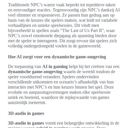
Traditionele NPC’s waren vaak beperkt tot repetitieve taken
en eenvoudiger reacties. Tegenwoordig zijn NPC’s dankzij AI
veel slimmer en responsiever. Ze passen hun gedrag aan op
basis van de keuzes die spelers maken, wat leidt tot variabele
verhaallijnen en unieke speelsessies. Dit vindt men
bijvoorbeeld in spellen zoals “The Last of Us Part II”, waar
NPC’s zowel emotionele diepgang als spanning bieden door
met de speler te interageren. Dit zorgt ervoor dat spelers zich
volledig ondergedompeld voelen in de gamewereld.
Hoe AI zorgt voor een dynamische game-omgeving
De toepassing van
AI in gaming
helpt bij het creëren van een
dynamische game-omgeving
waarin de wereld rondom de
speler voortdurend verandert. Spelers ondervinden
verschillende uitkomsten en scenario’s afhankelijk van hun
interacties met NPC’s en hun keuzes binnen het spel. Deze
evolutie en aanpassingsvermogen maken elke speelsessie
uniek en boeiend, waardoor de replaywaarde van games
aanzienlijk toeneemt.
3D-audio in games
3D-audio in games
vormt een belangrijke ontwikkeling in de