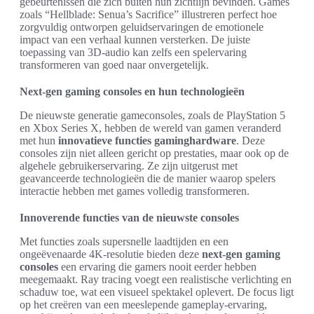
gebeurtenissen die zich buiten hun zichtlijn bevinden. Games
zoals “Hellblade: Senua’s Sacrifice” illustreren perfect hoe
zorgvuldig ontworpen geluidservaringen de emotionele
impact van een verhaal kunnen versterken. De juiste
toepassing van 3D-audio kan zelfs een spelervaring
transformeren van goed naar onvergetelijk.
Next-gen gaming consoles en hun technologieën
De nieuwste generatie gameconsoles, zoals de PlayStation 5
en Xbox Series X, hebben de wereld van gamen veranderd
met hun
innovatieve functies gaminghardware
. Deze
consoles zijn niet alleen gericht op prestaties, maar ook op de
algehele gebruikerservaring. Ze zijn uitgerust met
geavanceerde technologieën die de manier waarop spelers
interactie hebben met games volledig transformeren.
Innoverende functies van de nieuwste consoles
Met functies zoals supersnelle laadtijden en een
ongeëvenaarde 4K-resolutie bieden deze
next-gen gaming
consoles
een ervaring die gamers nooit eerder hebben
meegemaakt. Ray tracing voegt een realistische verlichting en
schaduw toe, wat een visueel spektakel oplevert. De focus ligt
op het creëren van een meeslepende gameplay-ervaring,