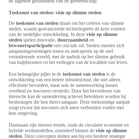
de algehele gezondheid van de gemeenschap.
Toekomst van steden: visie op slimme steden
De
toekomst van steden
draait om het creëren van slimme
steden, waarin geavanceerde technologieën de kern vormen
van de stedelijke ontwikkeling. In deze
visie op slimme
steden
spelen innovatie,
duurzaamheid
en
bewonersparticipatie
een cruciale rol. Steden moeten zich
aanpassingsvermogen tonen en anticiperen op de snel
veranderende wereld, met de nadruk op het slimme gebruik
van hulpbronnen en het verhogen van de kwaliteit van leven.
Een belangrijke pijler in de
toekomst van steden
is de
ontwikkeling van een betere infrastructuur, die niet alleen
efficiëntie bevordert, maar ook de samenwerking tussen
overheid en inwoners versterkt. Door het bevorderen van
interactie kan de samenleving actiever betrokken worden bij
beslissingen die hen direct aangaan. Deze toekomstige aanpak
zorgt ervoor dat inwoners zich meer verbonden voelen met
hun omgeving.
Daarnaast zijn nieuwe trends, zoals de circulaire economie en
hybride werkmodellen, essentieel binnen de
visie op slimme
steden
. Deze concepten sluiten aan bij een bredere strategie