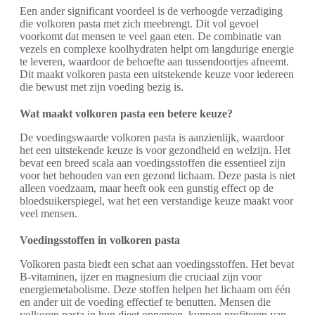
Een ander significant voordeel is de verhoogde verzadiging
die volkoren pasta met zich meebrengt. Dit vol gevoel
voorkomt dat mensen te veel gaan eten. De combinatie van
vezels en complexe koolhydraten helpt om langdurige energie
te leveren, waardoor de behoefte aan tussendoortjes afneemt.
Dit maakt volkoren pasta een uitstekende keuze voor iedereen
die bewust met zijn voeding bezig is.
Wat maakt volkoren pasta een betere keuze?
De voedingswaarde volkoren pasta is aanzienlijk, waardoor
het een uitstekende keuze is voor gezondheid en welzijn. Het
bevat een breed scala aan voedingsstoffen die essentieel zijn
voor het behouden van een gezond lichaam. Deze pasta is niet
alleen voedzaam, maar heeft ook een gunstig effect op de
bloedsuikerspiegel, wat het een verstandige keuze maakt voor
veel mensen.
Voedingsstoffen in volkoren pasta
Volkoren pasta biedt een schat aan voedingsstoffen. Het bevat
B-vitaminen, ijzer en magnesium die cruciaal zijn voor
energiemetabolisme. Deze stoffen helpen het lichaam om één
en ander uit de voeding effectief te benutten. Mensen die
volkoren pasta in hun dieet opnemen, kunnen profiteren van