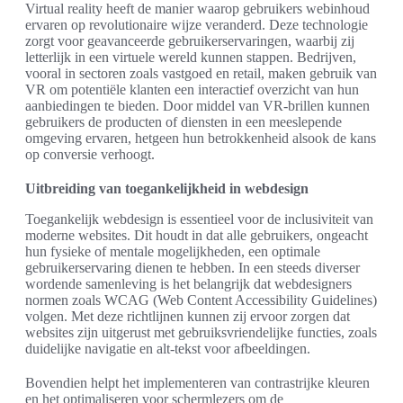
Virtual reality heeft de manier waarop gebruikers webinhoud
ervaren op revolutionaire wijze veranderd. Deze technologie
zorgt voor geavanceerde gebruikerservaringen, waarbij zij
letterlijk in een virtuele wereld kunnen stappen. Bedrijven,
vooral in sectoren zoals vastgoed en retail, maken gebruik van
VR om potentiële klanten een interactief overzicht van hun
aanbiedingen te bieden. Door middel van VR-brillen kunnen
gebruikers de producten of diensten in een meeslepende
omgeving ervaren, hetgeen hun betrokkenheid alsook de kans
op conversie verhoogt.
Uitbreiding van toegankelijkheid in webdesign
Toegankelijk webdesign is essentieel voor de inclusiviteit van
moderne websites. Dit houdt in dat alle gebruikers, ongeacht
hun fysieke of mentale mogelijkheden, een optimale
gebruikerservaring dienen te hebben. In een steeds diverser
wordende samenleving is het belangrijk dat webdesigners
normen zoals WCAG (Web Content Accessibility Guidelines)
volgen. Met deze richtlijnen kunnen zij ervoor zorgen dat
websites zijn uitgerust met gebruiksvriendelijke functies, zoals
duidelijke navigatie en alt-tekst voor afbeeldingen.
Bovendien helpt het implementeren van contrastrijke kleuren
en het optimaliseren voor schermlezers om de