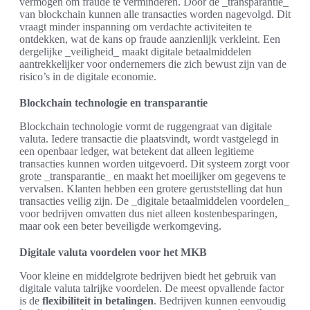
vermogen om fraude te verminderen. Door de _transparantie_
van blockchain kunnen alle transacties worden nagevolgd. Dit
vraagt minder inspanning om verdachte activiteiten te
ontdekken, wat de kans op fraude aanzienlijk verkleint. Een
dergelijke _veiligheid_ maakt digitale betaalmiddelen
aantrekkelijker voor ondernemers die zich bewust zijn van de
risico’s in de digitale economie.
Blockchain technologie en transparantie
Blockchain technologie vormt de ruggengraat van digitale
valuta. Iedere transactie die plaatsvindt, wordt vastgelegd in
een openbaar ledger, wat betekent dat alleen legitieme
transacties kunnen worden uitgevoerd. Dit systeem zorgt voor
grote _transparantie_ en maakt het moeilijker om gegevens te
vervalsen. Klanten hebben een grotere geruststelling dat hun
transacties veilig zijn. De _digitale betaalmiddelen voordelen_
voor bedrijven omvatten dus niet alleen kostenbesparingen,
maar ook een beter beveiligde werkomgeving.
Digitale valuta voordelen voor het MKB
Voor kleine en middelgrote bedrijven biedt het gebruik van
digitale valuta talrijke voordelen. De meest opvallende factor
is de
flexibiliteit in betalingen
. Bedrijven kunnen eenvoudig