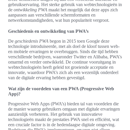
gebruikservaring. Het sterke gebruik van webtechnologieën in
de
ontwikkeling PWA
maakt het mogelijk dat deze apps zich
aanpassen aan verschillende schermformaten en
netwerkomstandigheden, wat hun populariteit vergroot.
Geschiedenis en ontwikkeling van PWA’s
De
geschiedenis PWA
begon in 2015 toen Google deze
technologie introduiseerde, met als doel de kloof tussen web-
en mobiele ervaringen te overbruggen. Sinds die tijd hebben
verschillende bedrijven, waaronder Twitter en Alibaba, PWA’s
omarmd en verder ontwikkeld. De continue vooruitgang in
webtechnologieën heeft geleid tot groeiende acceptatie en
innovatie, waardoor PWA’s zich als een wezenlijk onderdeel
van de digitale ervaring hebben gevestigd.
Wat zijn de voordelen van een PWA (Progressive Web
App)?
Progressive Web Apps (PWA’s) bieden tal van voordelen die
de manier waarop gebruikers omgaan met digitale ervaringen
aanzienlijk verbeteren. Het gebruik van innovatieve
technologieën maakt de prestaties PWA snel en efficiënt, wat
een cruciale factor is in de hedendaagse digitale omgeving.
Bedrijven die PWA’s implementeren, ervaren niet alleen