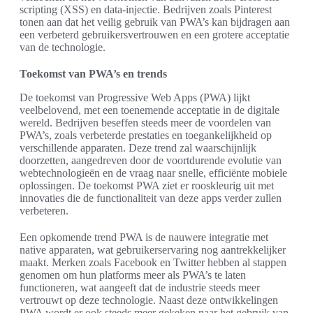
scripting (XSS) en data-injectie. Bedrijven zoals Pinterest
tonen aan dat het veilig gebruik van PWA’s kan bijdragen aan
een verbeterd gebruikersvertrouwen en een grotere acceptatie
van de technologie.
Toekomst van PWA’s en trends
De toekomst van Progressive Web Apps (PWA) lijkt
veelbelovend, met een toenemende acceptatie in de digitale
wereld. Bedrijven beseffen steeds meer de voordelen van
PWA’s, zoals verbeterde prestaties en toegankelijkheid op
verschillende apparaten. Deze trend zal waarschijnlijk
doorzetten, aangedreven door de voortdurende evolutie van
webtechnologieën en de vraag naar snelle, efficiënte mobiele
oplossingen. De toekomst PWA ziet er rooskleurig uit met
innovaties die de functionaliteit van deze apps verder zullen
verbeteren.
Een opkomende trend PWA is de nauwere integratie met
native apparaten, wat gebruikerservaring nog aantrekkelijker
maakt. Merken zoals Facebook en Twitter hebben al stappen
genomen om hun platforms meer als PWA’s te laten
functioneren, wat aangeeft dat de industrie steeds meer
vertrouwt op deze technologie. Naast deze ontwikkelingen
PWA wordt er ook steeds meer gekeken naar het gebruik van