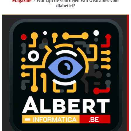
Magazine
>
Wat zijn de voordelen van wearables voor
diabetici?