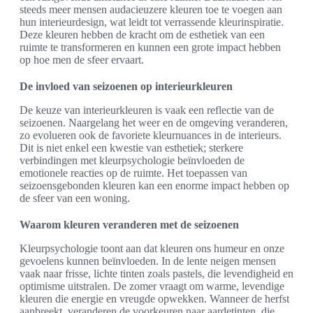
steeds meer mensen audacieuzere kleuren toe te voegen aan
hun interieurdesign, wat leidt tot verrassende kleurinspiratie.
Deze kleuren hebben de kracht om de esthetiek van een
ruimte te transformeren en kunnen een grote impact hebben
op hoe men de sfeer ervaart.
De invloed van seizoenen op interieurkleuren
De keuze van interieurkleuren is vaak een reflectie van de
seizoenen. Naargelang het weer en de omgeving veranderen,
zo evolueren ook de favoriete kleurnuances in de interieurs.
Dit is niet enkel een kwestie van esthetiek; sterkere
verbindingen met kleurpsychologie beïnvloeden de
emotionele reacties op de ruimte. Het toepassen van
seizoensgebonden kleuren kan een enorme impact hebben op
de sfeer van een woning.
Waarom kleuren veranderen met de seizoenen
Kleurpsychologie toont aan dat kleuren ons humeur en onze
gevoelens kunnen beïnvloeden. In de lente neigen mensen
vaak naar frisse, lichte tinten zoals pastels, die levendigheid en
optimisme uitstralen. De zomer vraagt om warme, levendige
kleuren die energie en vreugde opwekken. Wanneer de herfst
aanbreekt, veranderen de voorkeuren naar aardetinten, die