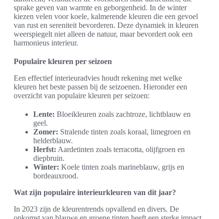
sprake geven van warmte en geborgenheid. In de winter
kiezen velen voor koele, kalmerende kleuren die een gevoel
van rust en sereniteit bevorderen. Deze dynamiek in kleuren
weerspiegelt niet alleen de natuur, maar bevordert ook een
harmonieus interieur.
Populaire kleuren per seizoen
Een effectief interieuradvies houdt rekening met welke
kleuren het beste passen bij de seizoenen. Hieronder een
overzicht van populaire kleuren per seizoen:
Lente:
Bloeikleuren zoals zachtroze, lichtblauw en
geel.
Zomer:
Stralende tinten zoals koraal, limegroen en
helderblauw.
Herfst:
Aardetinten zoals terracotta, olijfgroen en
diepbruin.
Winter:
Koele tinten zoals marineblauw, grijs en
bordeauxrood.
Wat zijn populaire interieurkleuren van dit jaar?
In 2023 zijn de kleurentrends opvallend en divers. De
opkomst van blauwe en groene tinten heeft een sterke impact