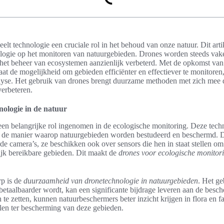
elt technologie een cruciale rol in het behoud van onze natuur. Dit art
logie op het monitoren van natuurgebieden. Drones worden steeds vake
het beheer van ecosystemen aanzienlijk verbeterd. Met de opkomst van
at de mogelijkheid om gebieden efficiënter en effectiever te monitoren, 
lyse. Het gebruik van drones brengt duurzame methoden met zich mee 
verbeteren.
nologie in de natuur
en belangrijke rol ingenomen in de ecologische monitoring. Deze tech
op de manier waarop natuurgebieden worden bestudeerd en beschermd. Dr
de camera’s, ze beschikken ook over sensors die hen in staat stellen o
ijk bereikbare gebieden. Dit maakt de
drones voor ecologische monitor
p is de
duurzaamheid van dronetechnologie in natuurgebieden
. Het ge
 betaalbaarder wordt, kan een significante bijdrage leveren aan de besc
te zetten, kunnen natuurbeschermers beter inzicht krijgen in flora en fa
len ter bescherming van deze gebieden.