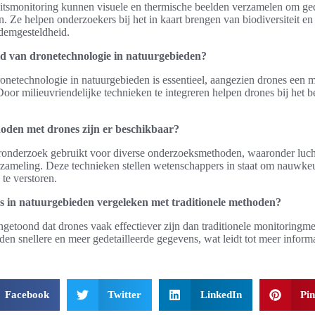
eitsmonitoring kunnen visuele en thermische beelden verzamelen om ged
n. Ze helpen onderzoekers bij het in kaart brengen van biodiversiteit en
odemgesteldheid.
d van dronetechnologie in natuurgebieden?
netechnologie in natuurgebieden is essentieel, aangezien drones een m
oor milieuvriendelijke technieken te integreren helpen drones bij het
den met drones zijn er beschikbaar?
onderzoek gebruikt voor diverse onderzoeksmethoden, waaronder lucht
zameling. Deze technieken stellen wetenschappers in staat om nauwkeur
te verstoren.
nes in natuurgebieden vergeleken met traditionele methoden?
etoond dat drones vaak effectiever zijn dan traditionele monitoringme
den snellere en meer gedetailleerde gegevens, wat leidt tot meer inform
Facebook
Twitter
LinkedIn
Pin