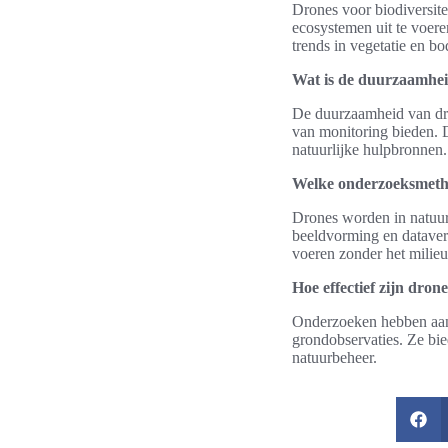
Drones voor biodiversit
ecosystemen uit te voere
trends in vegetatie en b
Wat is de duurzaamhei
De duurzaamheid van dro
van monitoring bieden. D
natuurlijke hulpbronnen.
Welke onderzoeksmetho
Drones worden in natuur
beeldvorming en dataver
voeren zonder het milieu 
Hoe effectief zijn dro
Onderzoeken hebben aang
grondobservaties. Ze bie
natuurbeheer.