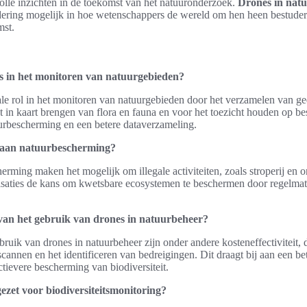
lle inzichten in de toekomst van het natuuronderzoek.
Drones in nat
ering mogelijk in hoe wetenschappers de wereld om hen heen bestude
mst.
s in het monitoren van natuurgebieden?
le rol in het monitoren van natuurgebieden door het verzamelen van ged
 in kaart brengen van flora en fauna en voor het toezicht houden op b
tuurbescherming en een betere dataverzameling.
 aan natuurbescherming?
rming maken het mogelijk om illegale activiteiten, zoals stroperij en o
isaties de kans om kwetsbare ecosystemen te beschermen door regelmati
van het gebruik van drones in natuurbeheer?
ruik van drones in natuurbeheer zijn onder andere kosteneffectiviteit,
 scannen en het identificeren van bedreigingen. Dit draagt bij aan een b
tievere bescherming van biodiversiteit.
zet voor biodiversiteitsmonitoring?