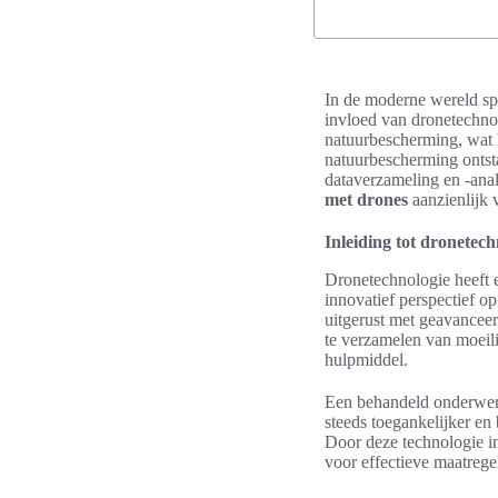
In de moderne wereld spe
invloed van dronetechno
natuurbescherming, wat 
natuurbescherming ontsta
dataverzameling en -ana
met drones
aanzienlijk 
Inleiding tot dronetech
Dronetechnologie heeft e
innovatief perspectief 
uitgerust met geavanceer
te verzamelen van moeil
hulpmiddel.
Een behandeld onderwer
steeds toegankelijker en
Door deze technologie in 
voor effectieve maatrege