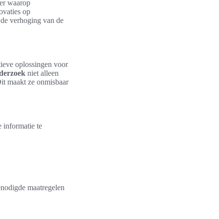
ier waarop
ovaties op
 de verhoging van de
tieve oplossingen voor
nderzoek
niet alleen
Dit maakt ze onmisbaar
 informatie te
enodigde maatregelen