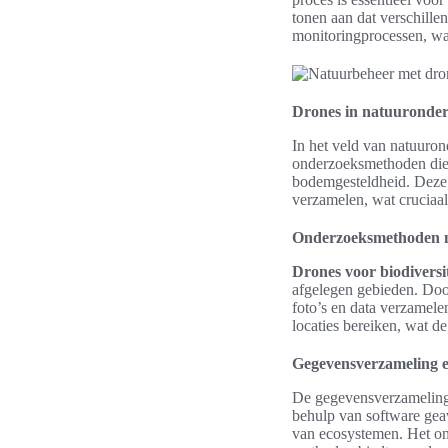
tonen aan dat verschille
monitoringprocessen, wat
Drones in natuuronde
In het veld van natuuron
onderzoeksmethoden die b
bodemgesteldheid. Deze 
verzamelen, wat cruciaal
Onderzoeksmethoden 
Drones voor biodiversi
afgelegen gebieden. Doo
foto’s en data verzamele
locaties bereiken, wat de
Gegevensverzameling e
De gegevensverzameling 
behulp van software geav
van ecosystemen. Het ond