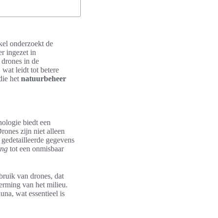
ikel onderzoekt de
r ingezet in
 drones in de
wat leidt tot betere
die het
natuurbeheer
nologie biedt een
ones zijn niet alleen
m gedetailleerde gegevens
ing
tot een onmisbaar
bruik van drones, dat
herming van het milieu.
una, wat essentieel is