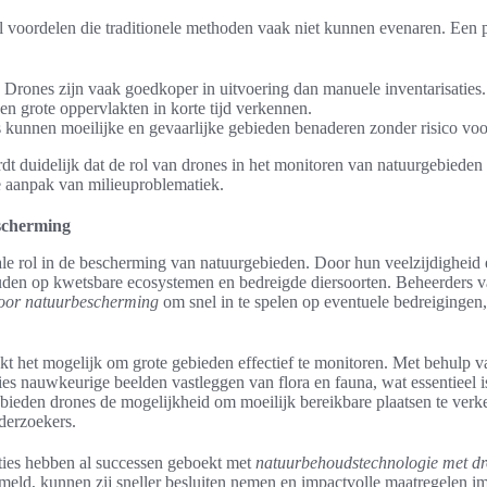
 voordelen die traditionele methoden vaak niet kunnen evenaren. Een p
Drones zijn vaak goedkoper in uitvoering dan manuele inventarisaties.
n grote oppervlakten in korte tijd verkennen.
kunnen moeilijke en gevaarlijke gebieden benaderen zonder risico vo
t duidelijk dat de rol van drones in het monitoren van natuurgebieden e
 aanpak van milieuproblematiek.
scherming
ale rol in de bescherming van natuurgebieden. Door hun veelzijdigheid
ouden op kwetsbare ecosystemen en bedreigde diersoorten. Beheerders 
oor natuurbescherming
om snel in te spelen op eventuele bedreigingen,
kt het mogelijk om grote gebieden effectief te monitoren. Met behulp 
es nauwkeurige beelden vastleggen van flora en fauna, wat essentieel 
t bieden drones de mogelijkheid om moeilijk bereikbare plaatsen te ver
derzoekers.
ties hebben al successen geboekt met
natuurbehoudstechnologie met d
eld, kunnen zij sneller besluiten nemen en impactvolle maatregelen i