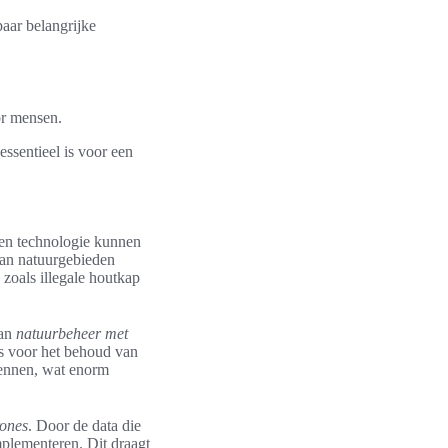
aar belangrijke
or mensen.
ssentieel is voor een
 en technologie kunnen
van natuurgebieden
 zoals illegale houtkap
van
natuurbeheer met
is voor het behoud van
kennen, wat enorm
rones
. Door de data die
mplementeren. Dit draagt