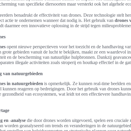
escherming van specifieke diersoorten maar versterkt ook het algehele e
erders benadrukt de effectiviteit van drones. Deze technologie stelt he
rect actie te ondernemen wanneer dat nodig is. Het gebruik van
drones 
dt daarmee een innovatieve oplossing in de strijd tegen milieuprobleme
nes
nes
opent nieuwe perspectieven voor het toezicht en de handhaving va
grote gebieden vanuit de lucht te bekijken, maakt ze een waardevol in
iteit en de bescherming van natuurlijke hulpbronnen. Dankzij geavance
raten illegale activiteiten zoals stroperij en houtkap effectief in de g
g van natuurgebieden
rones in natuurgebieden
is opmerkelijk. Ze kunnen real-time beelden e
l kunnen reageren op bedreigingen. Door het gebruik van drones kunn
 de gezondheid van ecosystemen, wat leidt tot een effectievere handhavi
rtage
g en -analyse
die door drones worden uitgevoerd, spelen een cruciale r
n worden geanalyseerd om trends en veranderingen in de natuurgebieden
r het opstellen van beleidsrapporten en strategische plannen voor natuur