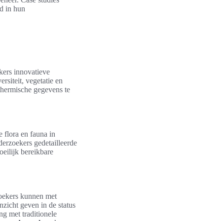
d in hun
kers innovatieve
siteit, vegetatie en
thermische gegevens te
e flora en fauna in
erzoekers gedetailleerde
eilijk bereikbare
zoekers kunnen met
nzicht geven in de status
ng met traditionele