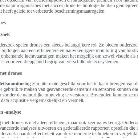
nde natuurorganisaties met succes drone-technologie hebben geïntegreer
 heeft geleid tot verbeterde beschermingsmaatregelen.
rzoek
derzoek spelen drones een steeds belangrijkere rol. Ze bieden onderzoe
ijdragen aan een efficiëntere en nauwkeurigere monitoring van biodiver
onbemande luchtvaartuigen maken het mogelijk om zowel visuele als 
 is voor een diepgaand begrip van verschillende ecosystemen.
met drones
teitsmonitoring
zijn uitermate geschikt voor het in kaart brengen van d
r gebruik te maken van geavanceerde camera’s en sensoren kunnen ond
n zonder de natuurlijke omgeving te verstoren. Bovendien kunnen ze mo
 data-acquisitie vergemakkelijkt en versnelt.
n -analyse
met drones is niet alleen efficiënt, maar ook zeer nauwkeurig. Onder
anceerde analyses uitvoeren en gedetailleerde rapporten opstellen die i
erzoek naar de effectiviteit van deze moderne technieken in vergelijki