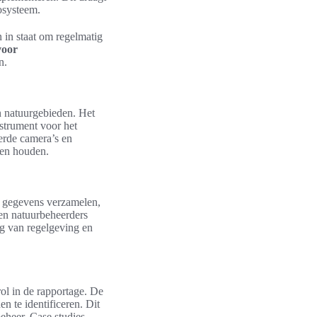
cosysteem.
n in staat om regelmatig
voor
n.
n natuurgebieden. Het
strument voor het
erde camera’s en
aten houden.
n gegevens verzamelen,
en natuurbeheerders
ng van regelgeving en
ol in de rapportage. De
 te identificeren. Dit
beheer. Case studies