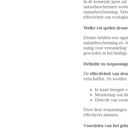
In de komende jaren zal
natuurbeschermers werke
natuurbescherming. Verv
effectiviteit van ecolog
Welke rol spelen drone
Drones hebben een signi
natuurbescherming en -be
nuttig voor verzameling 
geworden in het huidige
Definitie en toepassing
De
effectiviteit van d
verschaffen. Ze worden 
In kaart brengen v
Monitoring van di
Detectie van vera
Door deze toepassingen 
effectiever plannen.
Voordelen van het geb