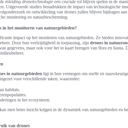
 de
inleiding dronetechnologie
een cruciale rol blijven spelen in de man
n. Uitgevoerde studies benadrukken de impact van technologische inn
olgonderzoek en ontwikkeling van drones zullen blijven bijdragen aan
ische monitoring en natuurbescherming.
s in het monitoren van natuurgebieden?
ficante impact op het monitoren van natuurgebieden. Ze bieden innova
heer. Door hun veelzijdigheid in toepassing, zijn
drones in natuuro
van gegevens, maar ook voor het in kaart brengen van flora en fauna. 
 milieubeheer.
en
rones in natuurgebieden
ligt in hun vermogen om snelle en nauwkeurige
ingezet voor verschillende taken, waaronder:
an habitats.
erenpopulaties.
nderingen in het ecosysteem.
kan men beter inzicht krijgen in de dynamiek van natuurgebieden en b
ruik van drones