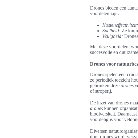
Drones bieden een aantal
voordelen zijn:
Kosteneffectiviteit:
Snelheid:
Ze kunne
Veiligheid:
Drones 
Met deze voordelen, word
succesvolle en duurzame
Drones voor natuurbe
Drones spelen een cruci
ze periodiek toezicht h
gebruiken deze
drones v
of stroperij.
De inzet van drones maa
drones
kunnen organisati
biodiversiteit. Daarnaas
voordelig is voor veldon
Diversen natuurorganisa
door drones wordt verzam