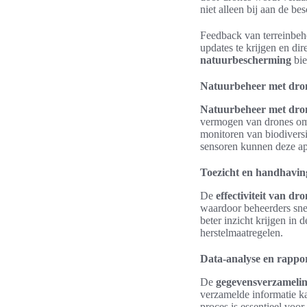
niet alleen bij aan de b
Feedback van terreinbehe
updates te krijgen en di
natuurbescherming
bie
Natuurbeheer met dro
Natuurbeheer met dro
vermogen van drones om 
monitoren van biodivers
sensoren kunnen deze appa
Toezicht en handhavin
De
effectiviteit van d
waardoor beheerders sne
beter inzicht krijgen in
herstelmaatregelen.
Data-analyse en rappo
De
gegevensverzamelin
verzamelde informatie ka
proces is essentieel voo