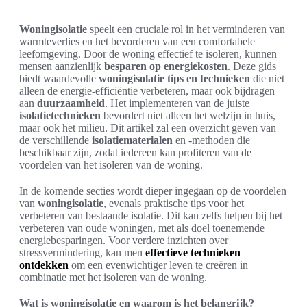
Woningisolatie
speelt een cruciale rol in het verminderen van
warmteverlies en het bevorderen van een comfortabele
leefomgeving. Door de woning effectief te isoleren, kunnen
mensen aanzienlijk
besparen op energiekosten
. Deze gids
biedt waardevolle
woningisolatie tips en technieken
die niet
alleen de energie-efficiëntie verbeteren, maar ook bijdragen
aan
duurzaamheid
. Het implementeren van de juiste
isolatietechnieken
bevordert niet alleen het welzijn in huis,
maar ook het milieu. Dit artikel zal een overzicht geven van
de verschillende
isolatiematerialen
en -methoden die
beschikbaar zijn, zodat iedereen kan profiteren van de
voordelen van het isoleren van de woning.
In de komende secties wordt dieper ingegaan op de voordelen
van
woningisolatie
, evenals praktische tips voor het
verbeteren van bestaande isolatie. Dit kan zelfs helpen bij het
verbeteren van oude woningen, met als doel toenemende
energiebesparingen. Voor verdere inzichten over
stressvermindering, kan men
effectieve technieken
ontdekken
om een evenwichtiger leven te creëren in
combinatie met het isoleren van de woning.
Wat is woningisolatie en waarom is het belangrijk?