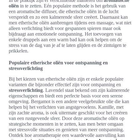
In de praktijk zijn er verschillende manieren om
aromatische
oliën
in te zetten. Eén populaire methode is het gebruik van
een aromatische diffuser, die etherische oliën in de lucht
verspreidt en zo een kalmerende sfeer creëert. Daarnaast kan
men etherische oliën aanbrengen tijdens een massage, wat niet
alleen verlichting biedt voor gespannen spieren maar ook
bijdraagt aan emotionele ontspanning. Het toevoegen van
enkele druppels aan een warm bad kan ook helpen om de
stress van de dag van je af te laten glijden en de zintuigen te
prikkelen.
Populaire etherische oliën voor ontspanning en
stressverlichting
Bij het kiezen van etherische oliën zijn er enkele populaire
varianten die bijzonder effectief zijn voor ontspanning en
stressverlichting
. Lavendel staat bekend om zijn kalmerende
eigenschappen en biedt een perfecte basis voor een serene
omgeving. Bergamot is een andere veelgebruikte olie die kan
helpen bij het verlichten van angstgevoelens. Kamille, met
zijn zachte aroma, is ook uitermate geschikt voor het creëren
van een rustgevende sfeer. Door deze aromatische oliën op
strategische momenten in te zetten, kan men beter omgaan
met stressvolle situaties en genieten van meer ontspanning.
Ontdek hoe aromatherapie een waardevolle aanvulling kan