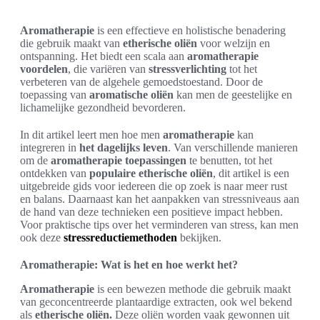
Aromatherapie
is een effectieve en holistische benadering
die gebruik maakt van
etherische oliën
voor welzijn en
ontspanning. Het biedt een scala aan
aromatherapie
voordelen
, die variëren van
stressverlichting
tot het
verbeteren van de algehele gemoedstoestand. Door de
toepassing van
aromatische oliën
kan men de geestelijke en
lichamelijke gezondheid bevorderen.
In dit artikel leert men hoe men
aromatherapie
kan
integreren in
het dagelijks leven
. Van verschillende manieren
om de
aromatherapie toepassingen
te benutten, tot het
ontdekken van
populaire etherische oliën
, dit artikel is een
uitgebreide gids voor iedereen die op zoek is naar meer rust
en balans. Daarnaast kan het aanpakken van stressniveaus aan
de hand van deze technieken een positieve impact hebben.
Voor praktische tips over het verminderen van stress, kan men
ook deze
stressreductiemethoden
bekijken.
Aromatherapie: Wat is het en hoe werkt het?
Aromatherapie
is een bewezen methode die gebruik maakt
van geconcentreerde plantaardige extracten, ook wel bekend
als
etherische oliën.
Deze oliën worden vaak gewonnen uit