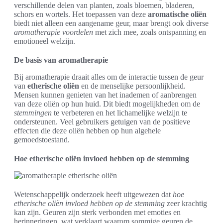
verschillende delen van planten, zoals bloemen, bladeren,
schors en wortels. Het toepassen van deze
aromatische oliën
biedt niet alleen een aangename geur, maar brengt ook diverse
aromatherapie voordelen
met zich mee, zoals ontspanning en
emotioneel welzijn.
De basis van aromatherapie
Bij aromatherapie draait alles om de interactie tussen de geur
van
etherische oliën
en de menselijke persoonlijkheid.
Mensen kunnen genieten van het inademen of aanbrengen
van deze oliën op hun huid. Dit biedt mogelijkheden om de
stemmingen
te verbeteren en het lichamelijke welzijn te
ondersteunen. Veel gebruikers getuigen van de positieve
effecten die deze oliën hebben op hun algehele
gemoedstoestand.
Hoe etherische oliën invloed hebben op de stemming
Wetenschappelijk onderzoek heeft uitgewezen dat
hoe
etherische oliën invloed hebben op de stemming
zeer krachtig
kan zijn. Geuren zijn sterk verbonden met emoties en
herinneringen, wat verklaart waarom sommige geuren de