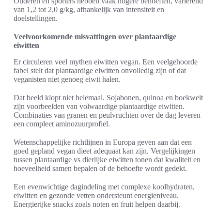
Ouderen en sporters hebben vaak hogere behoeften, variërend
van 1,2 tot 2,0 g/kg, afhankelijk van intensiteit en
doelstellingen.
Veelvoorkomende misvattingen over plantaardige
eiwitten
Er circuleren veel mythen eiwitten vegan. Een veelgehoorde
fabel stelt dat plantaardige eiwitten onvolledig zijn of dat
veganisten niet genoeg eiwit halen.
Dat beeld klopt niet helemaal. Sojabonen, quinoa en boekweit
zijn voorbeelden van volwaardige plantaardige eiwitten.
Combinaties van granen en peulvruchten over de dag leveren
een compleet aminozuurprofiel.
Wetenschappelijke richtlijnen in Europa geven aan dat een
goed gepland vegan dieet adequaat kan zijn. Vergelijkingen
tussen plantaardige vs dierlijke eiwitten tonen dat kwaliteit en
hoeveelheid samen bepalen of de behoefte wordt gedekt.
Een evenwichtige dagindeling met complexe koolhydraten,
eiwitten en gezonde vetten ondersteunt energieniveau.
Energierijke snacks zoals noten en fruit helpen daarbij.