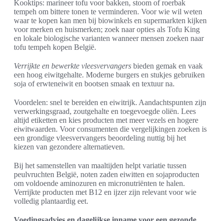
Kooktips: marineer tofu voor bakken, stoom of roerbak
tempeh om bittere tonen te verminderen. Voor wie wil weten
waar te kopen kan men bij biowinkels en supermarkten kijken
voor merken en huismerken; zoek naar opties als Tofu King
en lokale biologische varianten wanneer mensen zoeken naar
tofu tempeh kopen België.
Verrijkte en bewerkte vleesvervangers
bieden gemak en vaak
een hoog eiwitgehalte. Moderne burgers en stukjes gebruiken
soja of erwteneiwit en bootsen smaak en textuur na.
Voordelen: snel te bereiden en eiwitrijk. Aandachtspunten zijn
verwerkingsgraad, zoutgehalte en toegevoegde oliën. Lees
altijd etiketten en kies producten met meer vezels en hogere
eiwitwaarden. Voor consumenten die vergelijkingen zoeken is
een grondige vleesvervangers beoordeling nuttig bij het
kiezen van gezondere alternatieven.
Bij het samenstellen van maaltijden helpt variatie tussen
peulvruchten België, noten zaden eiwitten en sojaproducten
om voldoende aminozuren en micronutriënten te halen.
Verrijkte producten met B12 en ijzer zijn relevant voor wie
volledig plantaardig eet.
Voedingsadvies en dagelijkse inname voor een gezonde