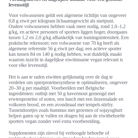
levensstijl
Voor volwassenen geldt een algemene richtlijn van ongeveer
0,8 g eiwit per kilogram lichaamsgewicht als startpunt.
Oudere volwassenen hebben vaak meer nodig, rond 1,0–1,2
g/kg, en actieve personen of sporters liggen hoger, doorgaans
tussen 1,2 en 2,0 g/kg afhankelijk van trainingsintensiteit. Een
praktische rekensom: een volwassene van 70 kg heeft als
algemene referentie 56 g eiwit per dag; een actieve sporter
kan tussen 84 en 140 g nodig hebben, wat duidelijk maakt
waarom inzicht in dagelijkse eiwitinname vegan relevant is
voor elke levensstijl.
Het is aan te raden eiwitten gelijkmatig over de dag te
verdelen om spierproteïnesynthese te optimaliseren, ongeveer
20–30 g per maaltijd. Voorbeelden met Belgische
ingrediënten: ontbijt met 50 g havermout gemengd met
erwtenproteïne of noten, een lunch met een linzensalade en
volkoren brood, en een avondmaal met tempeh-stirfry.
Tussendoortjes zoals hummus met groenten of sojayoghurt
helpen gaten op te vullen en dragen bij aan de eiwitbehoefte
sporters vegan zonder veel extra voorbereiding.
Supplementen zijn zinvol bij verhoogde behoefte of