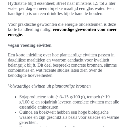
Hydratatie blijft essentieel; streef naar minstens 1,5 tot 2 liter
water per dag en neem bij elke maaltijd een glas water. Een
handige tip is om een drinkfles bij de hand te houden.
Voor praktische gewoonten die energie ondersteunen is deze
korte handleiding nuttig:
eenvoudige gewoonten voor meer
energie
.
vegan voeding eiwitten
Een korte inleiding over hoe plantaardige eiwitten passen in
dagelijkse maaltijden en waarom aandacht voor kwaliteit
belangrijk blijft. Dit deel bespreekt concrete bronnen, slimme
combinaties en wat recente studies laten zien over de
benodigde hoeveelheden.
Volwaardige eiwitten uit plantaardige bronnen
Sojaproducten: tofu (~8–15 g/100 g), tempeh (~19
g/100 g) en sojadrink leveren complete eiwitten met alle
essentiële aminozuren.
Quinoa en boekweit hebben een hoge biologische
waarde en zijn geschikt als basis voor salades en warme
gerechten.