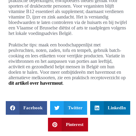
praktische beperkingen; eiwitpoeders bieden gemak voor
sporters of drukbezette personen. Voor veganisten blijft
vitamine B12 essentieel als supplement; daarnaast verdienen
vitamine D, ijzer en zink aandacht. Het is verstandig
bloedwaarden te laten controleren via de huisarts en bij twijfel
een Vlaamse of Brusselse diëtist of arts te raadplegen volgens
het lokale voedingsadvies België.
Praktische tips: maak een boodschappenlijst met
peulvruchten, noten, zaden, tofu en tempeh, gebruik batch-
cooking en lees etiketten voor verrijkte producten. Variatie in
eiwitbronnen en het aanpassen van porties aan leeftijd,
activiteit en gezondheid helpt mensen in België om hun
doelen te halen. Voor meer ontbijtideeën met havermout en
alternatieve melksoorten, zie een praktisch receptoverzicht op
dit artikel over havermout
.
Facebook
Twitter
LinkedIn
Pinterest