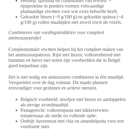
Hennep, spirulina en combinaties van erwten- +
rijstproteïne in poeders vormen volwaardige
plantaardige eiwitten voor wie extra behoefte heeft.
Gekookte linzen (~9 g/100 g) en gekookte quinoa (~4
g/100 g) vullen maaltijden met zowel eiwit als vezels.
Combineren van voedingsmiddelen voor compleet
aminozuurprofiel
Complementaire eiwitten helpen bij het compleet maken van
het aminozuurpatroon. Rijst met linzen, volkorenbrood met
hummus en haver met noten zijn voorbeelden die in België
goed toepasbaar zijn.
Het is niet nodig om aminozuren combineren in één maaltijd.
Verspreiden over de dag volstaat. Dit maakt plannen
eenvoudiger voor gezinnen en actieve mensen.
Belgisch voorbeeld: stoofpot met linzen en aardappelen
als stevige avondmaaltijd.
Pastagerecht: volkorenpasta met kikkererwten-
tomatensaus als snelle en vullende optie.
Ontbijt: havermout met chia en amandelpasta voor een
voedzame start.