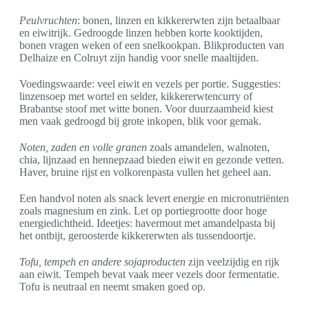
Peulvruchten
: bonen, linzen en kikkererwten zijn betaalbaar
en eiwitrijk. Gedroogde linzen hebben korte kooktijden,
bonen vragen weken of een snelkookpan. Blikproducten van
Delhaize en Colruyt zijn handig voor snelle maaltijden.
Voedingswaarde: veel eiwit en vezels per portie. Suggesties:
linzensoep met wortel en selder, kikkererwtencurry of
Brabantse stoof met witte bonen. Voor duurzaamheid kiest
men vaak gedroogd bij grote inkopen, blik voor gemak.
Noten, zaden en volle granen
zoals amandelen, walnoten,
chia, lijnzaad en hennepzaad bieden eiwit en gezonde vetten.
Haver, bruine rijst en volkorenpasta vullen het geheel aan.
Een handvol noten als snack levert energie en micronutriënten
zoals magnesium en zink. Let op portiegrootte door hoge
energiedichtheid. Ideetjes: havermout met amandelpasta bij
het ontbijt, geroosterde kikkererwten als tussendoortje.
Tofu, tempeh en andere sojaproducten
zijn veelzijdig en rijk
aan eiwit. Tempeh bevat vaak meer vezels door fermentatie.
Tofu is neutraal en neemt smaken goed op.