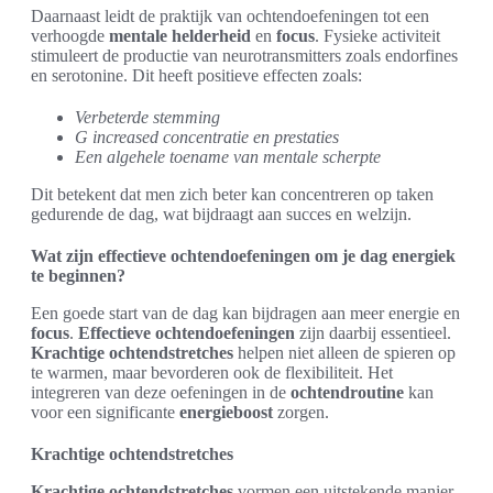
Daarnaast leidt de praktijk van ochtendoefeningen tot een
verhoogde
mentale helderheid
en
focus
. Fysieke activiteit
stimuleert de productie van neurotransmitters zoals endorfines
en serotonine. Dit heeft positieve effecten zoals:
Verbeterde stemming
G increased concentratie en prestaties
Een algehele toename van mentale scherpte
Dit betekent dat men zich beter kan concentreren op taken
gedurende de dag, wat bijdraagt aan succes en welzijn.
Wat zijn effectieve ochtendoefeningen om je dag energiek
te beginnen?
Een goede start van de dag kan bijdragen aan meer energie en
focus
.
Effectieve ochtendoefeningen
zijn daarbij essentieel.
Krachtige ochtendstretches
helpen niet alleen de spieren op
te warmen, maar bevorderen ook de flexibiliteit. Het
integreren van deze oefeningen in de
ochtendroutine
kan
voor een significante
energieboost
zorgen.
Krachtige ochtendstretches
Krachtige ochtendstretches
vormen een uitstekende manier