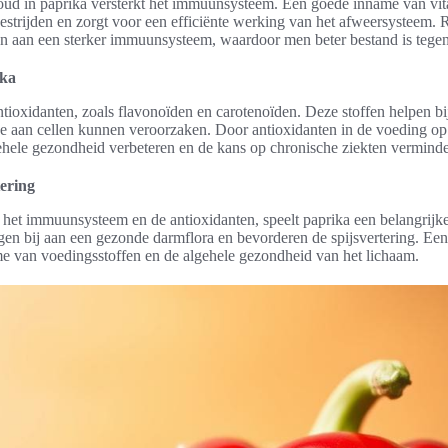
ud in paprika versterkt het immuunsysteem. Een goede inname van vit
bestrijden en zorgt voor een efficiënte werking van het afweersysteem.
en aan een sterker immuunsysteem, waardoor men beter bestand is tegen
ika
ntioxidanten, zoals flavonoïden en carotenoïden. Deze stoffen helpen bi
ade aan cellen kunnen veroorzaken. Door antioxidanten in de voeding op 
ehele gezondheid verbeteren en de kans op chronische ziekten verminde
tering
het immuunsysteem en de antioxidanten, speelt paprika een belangrijke r
gen bij aan een gezonde darmflora en bevorderen de spijsvertering. Een 
me van voedingsstoffen en de algehele gezondheid van het lichaam.