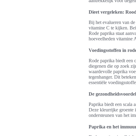
aantrekkelijk voor dege
Dieet vergeleken: Rood
Bij het evalueren van de
vitamine C te kijken. Be
Rode paprika staat aanva
hoeveelheden vitamine A
Voedingsstoffen in rod
Rode paprika biedt een o
diegenen die op zoek zij
waardevolle paprika voed
tegenhanger. Dit beteken
essentiële voedingsstoffe
De gezondheidsvoordel
Paprika biedt een scala 
Deze kleurrijke groente i
ondersteunen van het im
Paprika en het immuu