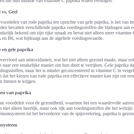
nen die hun inname van vitamine C paprika willen verhogen.
 vs. Geel
 voordelen van rode paprika ten opzichte van gele paprika, is het van be
iden bevatten verschillende paprika voedingsstoffen die bijdragen aan e
nkelijk bekend om zijn rijke smaak en bevat niet alleen meer vitamine
 en B6, wat bijdraagt aan de algehele voedingswaarde.
e en gele paprika
vervloed aan antioxidanten, wat het niet alleen gezond maakt, maar oo
n naar een smakelijke manier om hun dieet te verrijken. Gele paprika d
ingsstoffen, maar het is minder geconcentreerd in vitamine C in vergel
t dat het kiezen van rode paprika een effectieve manier kan zijn om ee
n binnen te krijgen.
en van paprika
aan voordelen voor de gezondheid, waarmee het een waardevolle aanvulli
s niet alleen heerlijk, maar ook rijk aan voedingsstoffen die het welzij
muunsysteem tot het bevorderen van de spijsvertering, paprika is gezo
nsysteem