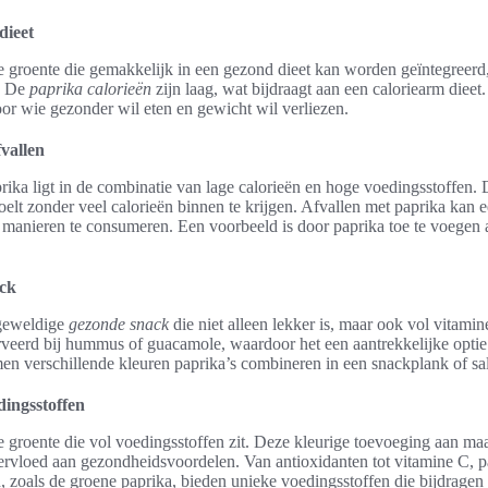
dieet
ge groente die gemakkelijk in een gezond dieet kan worden geïntegreer
n. De
paprika calorieën
zijn laag, wat bijdraagt aan een caloriearm dieet.
or wie gezonder wil eten en gewicht wil verliezen.
fvallen
rika ligt in de combinatie van lage calorieën en hoge voedingsstoffen. D
elt zonder veel calorieën binnen te krijgen. Afvallen met paprika kan
 manieren te consumeren. Een voorbeeld is door paprika toe te voegen a
ack
geweldige
gezonde snack
die niet alleen lekker is, maar ook vol vitamin
veerd bij hummus of guacamole, waardoor het een aantrekkelijke optie 
men verschillende kleuren paprika’s combineren in een snackplank of sa
ingsstoffen
e groente die vol voedingsstoffen zit. Deze kleurige toevoeging aan maal
rvloed aan gezondheidsvoordelen. Van antioxidanten tot vitamine C, p
, zoals de groene paprika, bieden unieke voedingsstoffen die bijdrage