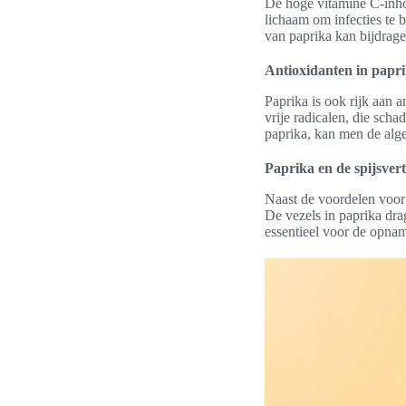
De hoge vitamine C-inho
lichaam om infecties te 
van paprika kan bijdrag
Antioxidanten in papr
Paprika is ook rijk aan a
vrije radicalen, die sch
paprika, kan men de alg
Paprika en de spijsver
Naast de voordelen voor 
De vezels in paprika dra
essentieel voor de opna