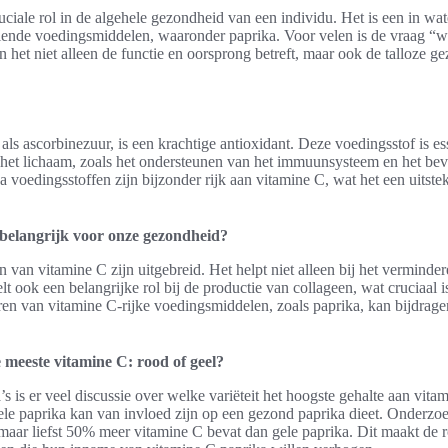
uciale rol in de algehele gezondheid van een individu. Het is een in wa
llende voedingsmiddelen, waaronder paprika. Voor velen is de vraag “w
 het niet alleen de functie en oorsprong betreft, maar ook de talloze g
ls ascorbinezuur, is een krachtige antioxidant. Deze voedingsstof is es
n het lichaam, zoals het ondersteunen van het immuunsysteem en het be
a voedingsstoffen zijn bijzonder rijk aan vitamine C, wat het een uits
belangrijk voor onze gezondheid?
van vitamine C zijn uitgebreid. Het helpt niet alleen bij het verminder
lt ook een belangrijke rol bij de productie van collageen, wat cruciaal 
en van vitamine C-rijke voedingsmiddelen, zoals paprika, kan bijdrage
 meeste vitamine C: rood of geel?
’s is er veel discussie over welke variëteit het hoogste gehalte aan vit
ele paprika kan van invloed zijn op een gezond paprika dieet. Onderzo
aar liefst 50% meer vitamine C bevat dan gele paprika. Dit maakt de r