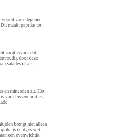
d, vooral voor degenen
 Dit maakt paprika tot
it zorgt ervoor dat
 eenvoudig door deze
an salades of als
es en mineralen zit. Het
is voor tussendoortjes.
lade.
tijden brengt niet alleen
aprika is echt
gezond
.
n aan een evenwichtig