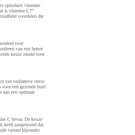
ter oplosbare vitamine
at is vitamine C?”
ezondheid voordelen die
sentieel voor
vorderen van een betere
tekende keuze maakt voor
en van oxidatieve stress
is voor een gezonde huid.
n aan een optimale
amine C bevat. De keuze
ek heeft aangetoond dat
ode variant bijzonder