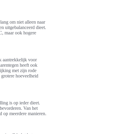
lang om niet alleen naar
en uitgebalanceerd dieet.
 C, maar ook hogere
k aantrekkelijk voor
aarentegen heeft ook
ijking met zijn rode
n grotere hoeveelheid
ng is op ieder dieet.
n bevorderen. Van het
nd op meerdere manieren.