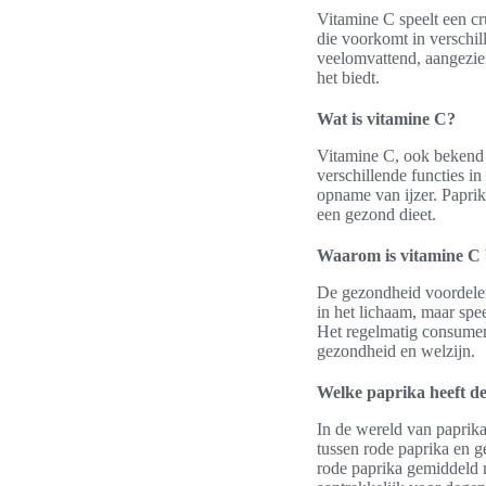
Vitamine C speelt een cr
die voorkomt in verschi
veelomvattend, aangezien
het biedt.
Wat is vitamine C?
Vitamine C, ook bekend a
verschillende functies i
opname van ijzer. Paprik
een gezond dieet.
Waarom is vitamine C 
De gezondheid voordelen 
in het lichaam, maar spee
Het regelmatig consumer
gezondheid en welzijn.
Welke paprika heeft de
In de wereld van paprika
tussen rode paprika en g
rode paprika gemiddeld m