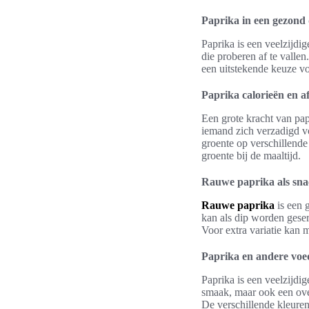
Paprika in een gezond 
Paprika is een veelzijdi
die proberen af te valle
een uitstekende keuze vo
Paprika calorieën en a
Een grote kracht van pap
iemand zich verzadigd vo
groente op verschillende
groente bij de maaltijd.
Rauwe paprika als sn
Rauwe paprika
is een 
kan als dip worden geser
Voor extra variatie kan 
Paprika en andere voed
Paprika is een veelzijdig
smaak, maar ook een ove
De verschillende kleuren