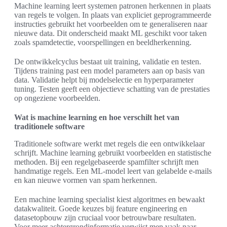
Machine learning leert systemen patronen herkennen in plaats
van regels te volgen. In plaats van expliciet geprogrammeerde
instructies gebruikt het voorbeelden om te generaliseren naar
nieuwe data. Dit onderscheid maakt ML geschikt voor taken
zoals spamdetectie, voorspellingen en beeldherkenning.
De ontwikkelcyclus bestaat uit training, validatie en testen.
Tijdens training past een model parameters aan op basis van
data. Validatie helpt bij modelselectie en hyperparameter
tuning. Testen geeft een objectieve schatting van de prestaties
op ongeziene voorbeelden.
Wat is machine learning en hoe verschilt het van
traditionele software
Traditionele software werkt met regels die een ontwikkelaar
schrijft. Machine learning gebruikt voorbeelden en statistische
methoden. Bij een regelgebaseerde spamfilter schrijft men
handmatige regels. Een ML-model leert van gelabelde e-mails
en kan nieuwe vormen van spam herkennen.
Een machine learning specialist kiest algoritmes en bewaakt
datakwaliteit. Goede keuzes bij feature engineering en
datasetopbouw zijn cruciaal voor betrouwbare resultaten.
Voor meer achtergrondinformatie verwijst men vaak naar