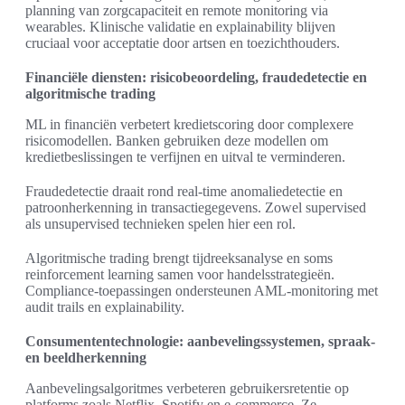
planning van zorgcapaciteit en remote monitoring via
wearables. Klinische validatie en explainability blijven
cruciaal voor acceptatie door artsen en toezichthouders.
Financiële diensten: risicobeoordeling, fraudedetectie en
algoritmische trading
ML in financiën verbetert kredietscoring door complexere
risicomodellen. Banken gebruiken deze modellen om
kredietbeslissingen te verfijnen en uitval te verminderen.
Fraudedetectie draait rond real-time anomaliedetectie en
patroonherkenning in transactiegegevens. Zowel supervised
als unsupervised technieken spelen hier een rol.
Algoritmische trading brengt tijdreeksanalyse en soms
reinforcement learning samen voor handelsstrategieën.
Compliance-toepassingen ondersteunen AML-monitoring met
audit trails en explainability.
Consumententechnologie: aanbevelingssystemen, spraak-
en beeldherkenning
Aanbevelingsalgoritmes verbeteren gebruikersretentie op
platforms zoals Netflix, Spotify en e-commerce. Ze