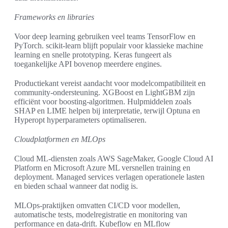
Frameworks en libraries
Voor deep learning gebruiken veel teams TensorFlow en
PyTorch. scikit-learn blijft populair voor klassieke machine
learning en snelle prototyping. Keras fungeert als
toegankelijke API bovenop meerdere engines.
Productiekant vereist aandacht voor modelcompatibiliteit en
community-ondersteuning. XGBoost en LightGBM zijn
efficiënt voor boosting-algoritmen. Hulpmiddelen zoals
SHAP en LIME helpen bij interpretatie, terwijl Optuna en
Hyperopt hyperparameters optimaliseren.
Cloudplatformen en MLOps
Cloud ML-diensten zoals AWS SageMaker, Google Cloud AI
Platform en Microsoft Azure ML versnellen training en
deployment. Managed services verlagen operationele lasten
en bieden schaal wanneer dat nodig is.
MLOps-praktijken omvatten CI/CD voor modellen,
automatische tests, modelregistratie en monitoring van
performance en data-drift. Kubeflow en MLflow