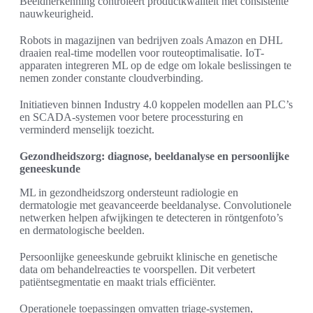
Beeldherkenning controleert productkwaliteit met consistente
nauwkeurigheid.
Robots in magazijnen van bedrijven zoals Amazon en DHL
draaien real-time modellen voor routeoptimalisatie. IoT-
apparaten integreren ML op de edge om lokale beslissingen te
nemen zonder constante cloudverbinding.
Initiatieven binnen Industry 4.0 koppelen modellen aan PLC’s
en SCADA-systemen voor betere processturing en
verminderd menselijk toezicht.
Gezondheidszorg: diagnose, beeldanalyse en persoonlijke
geneeskunde
ML in gezondheidszorg ondersteunt radiologie en
dermatologie met geavanceerde beeldanalyse. Convolutionele
netwerken helpen afwijkingen te detecteren in röntgenfoto’s
en dermatologische beelden.
Persoonlijke geneeskunde gebruikt klinische en genetische
data om behandelreacties te voorspellen. Dit verbetert
patiëntsegmentatie en maakt trials efficiënter.
Operationele toepassingen omvatten triage-systemen,