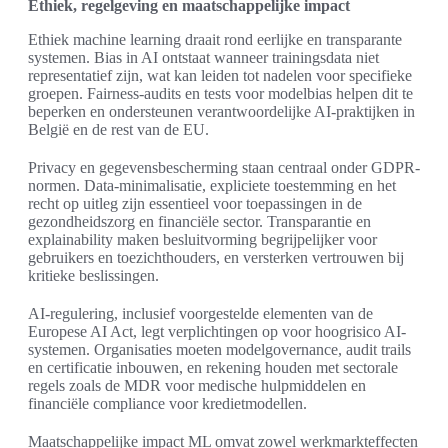
Ethiek, regelgeving en maatschappelijke impact
Ethiek machine learning draait rond eerlijke en transparante
systemen. Bias in AI ontstaat wanneer trainingsdata niet
representatief zijn, wat kan leiden tot nadelen voor specifieke
groepen. Fairness-audits en tests voor modelbias helpen dit te
beperken en ondersteunen verantwoordelijke AI-praktijken in
België en de rest van de EU.
Privacy en gegevensbescherming staan centraal onder GDPR-
normen. Data-minimalisatie, expliciete toestemming en het
recht op uitleg zijn essentieel voor toepassingen in de
gezondheidszorg en financiële sector. Transparantie en
explainability maken besluitvorming begrijpelijker voor
gebruikers en toezichthouders, en versterken vertrouwen bij
kritieke beslissingen.
AI-regulering, inclusief voorgestelde elementen van de
Europese AI Act, legt verplichtingen op voor hoogrisico AI-
systemen. Organisaties moeten modelgovernance, audit trails
en certificatie inbouwen, en rekening houden met sectorale
regels zoals de MDR voor medische hulpmiddelen en
financiële compliance voor kredietmodellen.
Maatschappelijke impact ML omvat zowel werkmarkteffecten