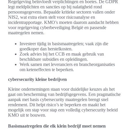
Regelgeving beïnvloedt verplichtingen en boetes. De GDPR
legt meldplichten en sancties op bij nalatigheid rond
persoonsgegevens. Bepaalde kritieke sectoren vallen onder
NIS2, wat extra eisen stelt voor risicoanalyse en
incidentrapportage. KMO’s moeten daarom aandacht hebben
voor regelgeving cyberbeveiliging België en passende
maatregelen nemen.
Investeer tijdig in basismaatregelen; vaak zijn die
goedkoper dan herstelkosten.
Zoek advies bij het CCB en maak gebruik van
beschikbare subsidies en opleidingen.
Werk samen met leveranciers en brancheorganisaties
om keteneffecten te beperken.
cybersecurity kleine bedrijven
Kleine ondernemingen staan voor duidelijke keuzes als het
gaat om bescherming van bedrijfsgegevens. Een pragmatische
aanpak met basis cybersecurity maatregelen brengt snel
rendement. Dit helpt risico’s te beperken en maakt het
mogelijk om stap voor stap een volledig cybersecurity beleid
KMO uit te bouwen.
Basismaatregelen die elk klein bedrijf moet nemen