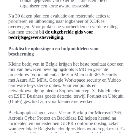
contactgegevens van externe IT-diensten toe en
organiseer een korte awarenesssessie.
Na 30 dagen plan een evaluatie om resterende acties te
prioriteren en uitbreiding naar logbeheer of XDR te
overwegen. Voor praktische voorbeelden en verdere uitleg
kan men terecht bij
de uitgebreide gids voor
bedrijfsgegevensbeveiliging
.
Praktische oplossingen en hulpmiddelen voor
bescherming
Kleine bedrijven in België krijgen het beste resultaat door een
mix van bewezen beveiligingstools KMO en gerichte
procedures. Voor authenticatie zijn Microsoft 365 Security
met Azure AD MFA, Google Workspace security en Yubico
hardware keys sterke opties. Voor endpoints en
netwerkbeveiliging bieden Sophos Intercept X, Bitdefender
en ESET Business goede detectie, terwijl Fortinet en Ubiquiti
(UniFi) geschikt zijn voor kleinere netwerken.
Back-upoplossingen zoals Veeam Backup for Microsoft 365,
Acronis Cyber Protect en Backblaze B2 helpen herstel na
incidenten en ondersteunen GDPR-conforme opslag, zeker
wanneer lokale Belgische cloudproviders worden gekozen. E-