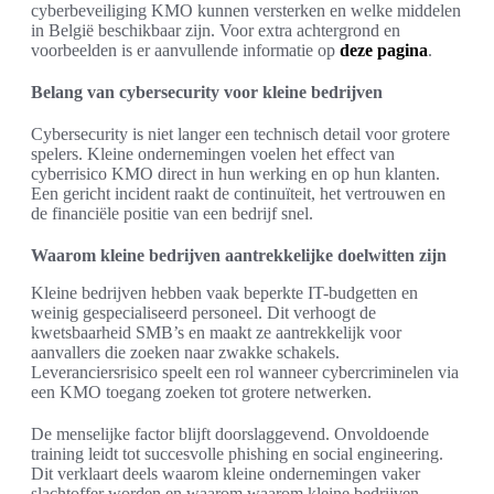
cyberbeveiliging KMO kunnen versterken en welke middelen
in België beschikbaar zijn. Voor extra achtergrond en
voorbeelden is er aanvullende informatie op
deze pagina
.
Belang van cybersecurity voor kleine bedrijven
Cybersecurity is niet langer een technisch detail voor grotere
spelers. Kleine ondernemingen voelen het effect van
cyberrisico KMO direct in hun werking en op hun klanten.
Een gericht incident raakt de continuïteit, het vertrouwen en
de financiële positie van een bedrijf snel.
Waarom kleine bedrijven aantrekkelijke doelwitten zijn
Kleine bedrijven hebben vaak beperkte IT-budgetten en
weinig gespecialiseerd personeel. Dit verhoogt de
kwetsbaarheid SMB’s en maakt ze aantrekkelijk voor
aanvallers die zoeken naar zwakke schakels.
Leveranciersrisico speelt een rol wanneer cybercriminelen via
een KMO toegang zoeken tot grotere netwerken.
De menselijke factor blijft doorslaggevend. Onvoldoende
training leidt tot succesvolle phishing en social engineering.
Dit verklaart deels waarom kleine ondernemingen vaker
slachtoffer worden en waarom waarom kleine bedrijven