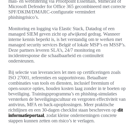
mail- en webfiltering via Proofpoint Essentials, Mimecast of
Microsoft Defender for Office 365 gecombineerd met correcte
SPF/DKIM/DMARC-configuratie vermindert
phishingrisico’s.
Monitoring en logging via Elastic Stack, Datadog of een
managed SIEM geven zicht op afwijkend gedrag. Wanneer
interne kennis beperkt is, is het verstandig om te werken met
managed security services België of lokale MSP’s en MSSP’s.
Deze partners leveren SLA’s, 24/7 monitoring en
incidentresponse die schaalbaarheid en continuïteit
ondersteunen.
Bij selectie van leveranciers let men op certificeringen zoals
ISO 27001, referenties en supportniveau. Betaalbare
combinaties van tools en diensten, inclusief freemium of
open-source opties, houden kosten laag zonder in te boeten op
beveiliging. Trainingsprogramma’s en phishing-simulaties
versterken de beveiligingscultuur en vergroten effectiviteit van
antivirus, MFA en back-upoplossingen. Meer praktische
richtlijnen en een 30-dagen checklist staan beschreven op
dit
informatieportaal
, zodat kleine ondernemingen concrete
stappen kunnen zetten om risico’s te verlagen.